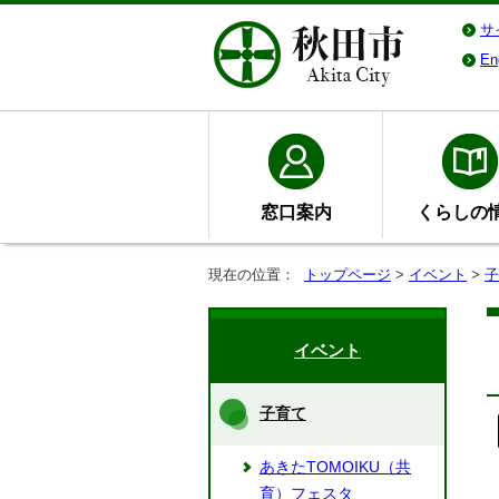
サ
En
窓口案内
くらしの
現在の位置：
トップページ
>
イベント
>
子
イベント
子育て
あきたTOMOIKU（共
育）フェスタ