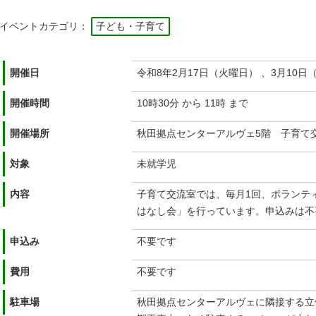
イベントカテゴリ：
子ども・子育て
開催日
令和8年2月17日（火曜日） 、3月10日
開催時間
10時30分 から 11時 まで
開催場所
秋田拠点センターアルヴェ5階 子育て
対象
未就学児
内容
子育て交流室では、毎月1回、ボランテ
はなし会」を行っています。申込みは不
申込み
不要です
費用
不要です
駐車場
秋田拠点センターアルヴェに隣接する立