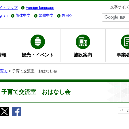
文字サイズ
イトマップ
Foreign language
glish
简体中文
繁體中文
한국어
情報
観光・イベント
施設案内
事業
育て
> 子育て交流室 おはなし会
子育て交流室 おはなし会
ページ