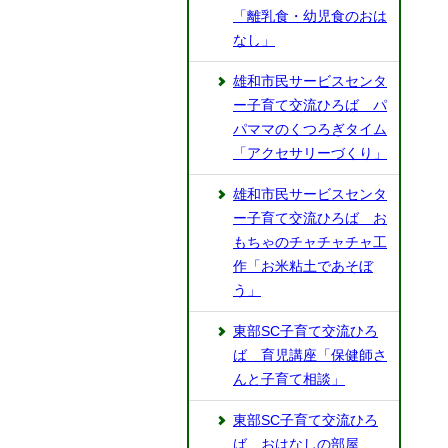
「離乳食・幼児食のおは
なし」
雄和市民サービスセンタ
ー子育て交流ひろば パ
パママのくつろぎタイム
「アクセサリーづくり」
雄和市民サービスセンタ
ー子育て交流ひろば お
もちゃのチャチャチャ工
作「お米粘土であそぼ
う」
東部SC子育て交流ひろ
ば 育児講座「保健師さ
んと子育て相談」
東部SC子育て交流ひろ
ば おはなしの部屋