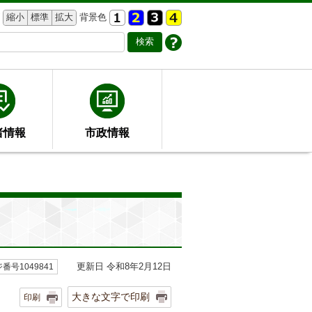
縮小
標準
拡大
背景色
者情報
市政情報
更新日 令和8年2月12日
番号1049841
大きな文字で印刷
印刷