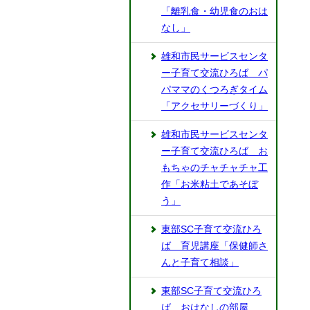
「離乳食・幼児食のおは
なし」
雄和市民サービスセンタ
ー子育て交流ひろば パ
パママのくつろぎタイム
「アクセサリーづくり」
雄和市民サービスセンタ
ー子育て交流ひろば お
もちゃのチャチャチャ工
作「お米粘土であそぼ
う」
東部SC子育て交流ひろ
ば 育児講座「保健師さ
んと子育て相談」
東部SC子育て交流ひろ
ば おはなしの部屋