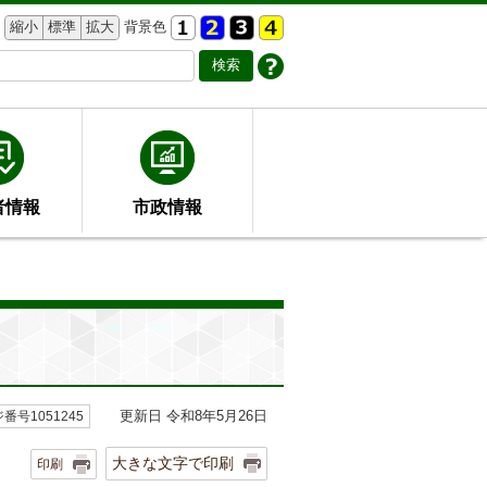
縮小
標準
拡大
背景色
者情報
市政情報
更新日 令和8年5月26日
番号1051245
大きな文字で印刷
印刷