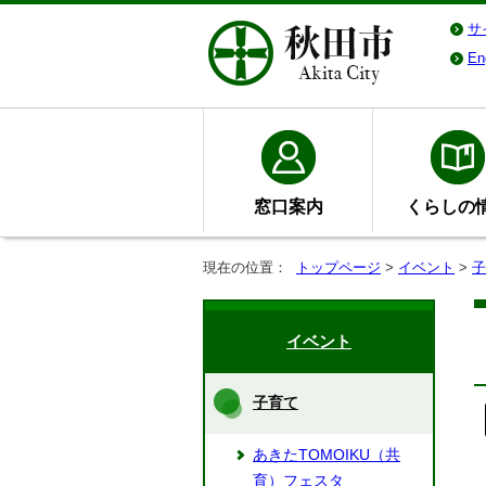
サ
En
窓口案内
くらしの
現在の位置：
トップページ
>
イベント
>
子
イベント
子育て
あきたTOMOIKU（共
育）フェスタ