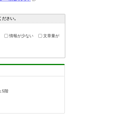
ください。
情報が少ない
文章量が
ェ5階