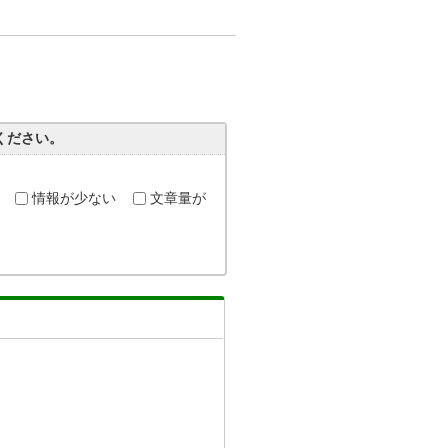
ください。
情報が少ない
文章量が