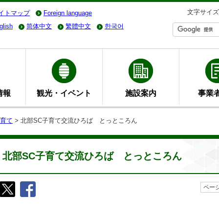
文字サイズ
イトマップ
Foreign language
glish
简体中文
繁體中文
한국어
情報
観光・イベント
施設案内
事業
育て
> 北部SC子育て交流ひろば とっところん
北部SC子育て交流ひろば とっところん
ページ