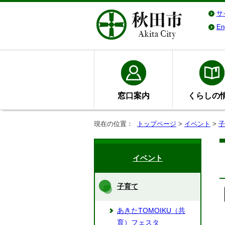
サ
En
窓口案内
くらしの
現在の位置：
トップページ
>
イベント
>
子
イベント
子育て
あきたTOMOIKU（共
育）フェスタ