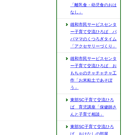
「離乳食・幼児食のおは
なし」
雄和市民サービスセンタ
ー子育て交流ひろば パ
パママのくつろぎタイム
「アクセサリーづくり」
雄和市民サービスセンタ
ー子育て交流ひろば お
もちゃのチャチャチャ工
作「お米粘土であそぼ
う」
東部SC子育て交流ひろ
ば 育児講座「保健師さ
んと子育て相談」
東部SC子育て交流ひろ
ば おはなしの部屋