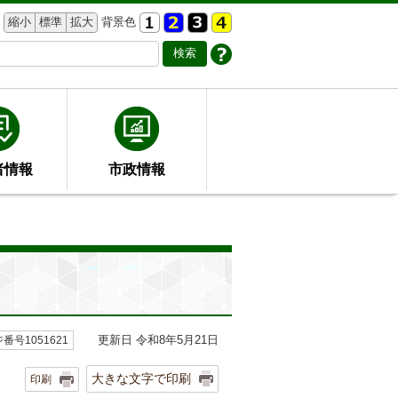
縮小
標準
拡大
背景色
者情報
市政情報
更新日 令和8年5月21日
番号1051621
大きな文字で印刷
印刷