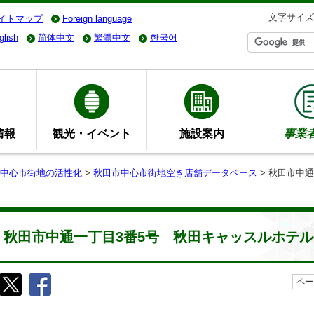
文字サイズ
イトマップ
Foreign language
glish
简体中文
繁體中文
한국어
情報
観光・イベント
施設案内
事業
中心市街地の活性化
>
秋田市中心市街地空き店舗データベース
> 秋田市中
秋田市中通一丁目3番5号 秋田キャッスルホテル
ペー