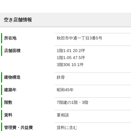
空き店舗情報
所在地
秋田市中通一丁目3番5号
店舗面積
1階1-01 20.2坪
1階1-05 47.5坪
3階306 10.1坪
建物構造
鉄骨
建築年
昭和45年
階数
7階建の1階・3階
賃料
要相談
管理費・共益費
賃料に含む