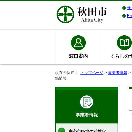
サ
En
窓口案内
くらしの
現在の位置：
トップページ
>
事業者情報
>
録情報
事業者情報
中心市街地の活性化