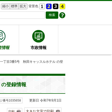
縮小
標準
拡大
背景色
者情報
市政情報
通一丁目3番5号 秋田キャッスルホテル の登
 の登録情報
更新日 令和7年9月1日
ジ番号1035658
大きな文字で印刷
印刷