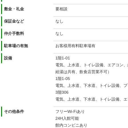
敷金・礼金
要相談
保証金など
なし
仲介手数料
なし
駐車場の有無
お客様用有料駐車場有
設備
1階1-01
電気、上水道、トイレ設備、エアコン、
給湯は共有、飲食店営業不可）
1階1-05
電気、上水道、下水道、トイレ設備、プ
3階306
電気、上水道、下水道、トイレ設備、エ
その他条件
フリーWi-Fiあり
24H入館可能
館内コンビニあり