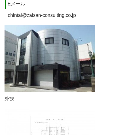
Eメール
chintai@zaisan-consulting.co.jp
外観