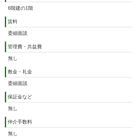
6階建の1階
賃料
委細面談
管理費・共益費
無し
敷金・礼金
委細面談
保証金など
無し
仲介手数料
無し