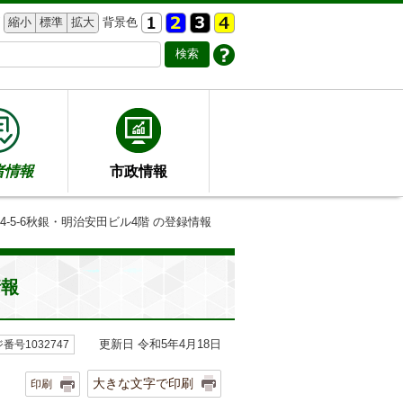
縮小
標準
拡大
背景色
者情報
市政情報
4-5-6秋銀・明治安田ビル4階 の登録情報
情報
更新日 令和5年4月18日
番号1032747
大きな文字で印刷
印刷