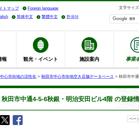
文字サイズ
イトマップ
Foreign language
glish
简体中文
繁體中文
한국어
情報
観光・イベント
施設案内
事業
中心市街地の活性化
>
秋田市中心市街地空き店舗データベース
> 秋田市中通
秋田市中通4-5-6秋銀・明治安田ビル4階 の登録
ページ