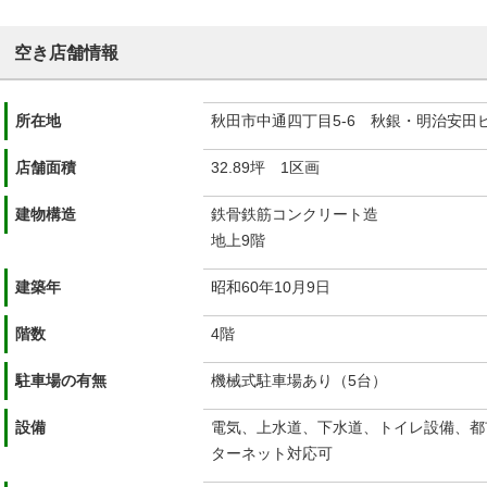
空き店舗情報
所在地
秋田市中通四丁目5-6 秋銀・明治安田
店舗面積
32.89坪 1区画
建物構造
鉄骨鉄筋コンクリート造
地上9階
建築年
昭和60年10月9日
階数
4階
駐車場の有無
機械式駐車場あり（5台）
設備
電気、上水道、下水道、トイレ設備、都
ターネット対応可