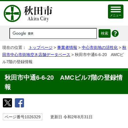
メニュー
現在の位置：
トップページ
>
事業者情報
>
中心市街地の活性化
>
秋
田市中心市街地空き店舗データベース
> 秋田市中通6-6-20 AMCビ
ル7階の登録情報
秋田市中通6-6-20 AMCビル7階の登録情
報
ページ番号1026329
更新日 令和2年8月31日