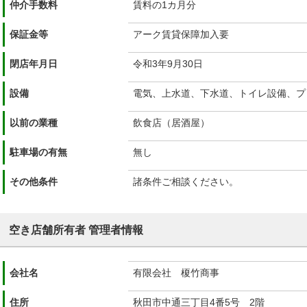
仲介手数料
賃料の1カ月分
保証金等
アーク賃貸保障加入要
閉店年月日
令和3年9月30日
設備
電気、上水道、下水道、トイレ設備、プ
以前の業種
飲食店（居酒屋）
駐車場の有無
無し
その他条件
諸条件ご相談ください。
空き店舗所有者 管理者情報
会社名
有限会社 榎竹商事
住所
秋田市中通三丁目4番5号 2階