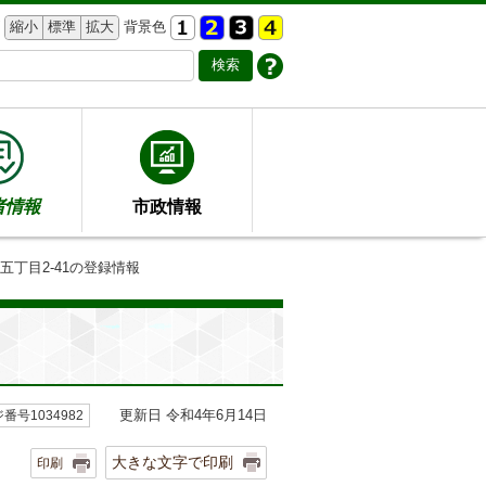
縮小
標準
拡大
背景色
者情報
市政情報
五丁目2-41の登録情報
更新日 令和4年6月14日
番号1034982
大きな文字で印刷
印刷