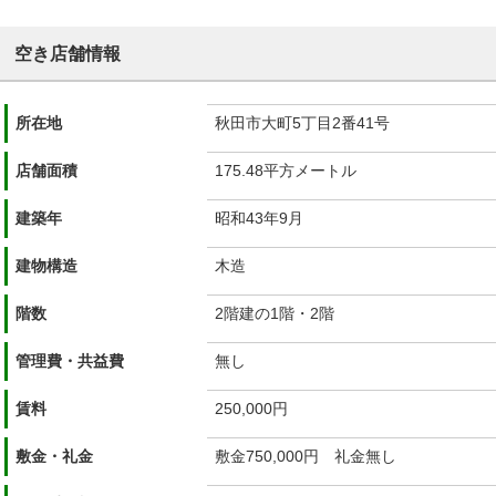
空き店舗情報
所在地
秋田市大町5丁目2番41号
店舗面積
175.48平方メートル
建築年
昭和43年9月
建物構造
木造
階数
2階建の1階・2階
管理費・共益費
無し
賃料
250,000円
敷金・礼金
敷金750,000円 礼金無し