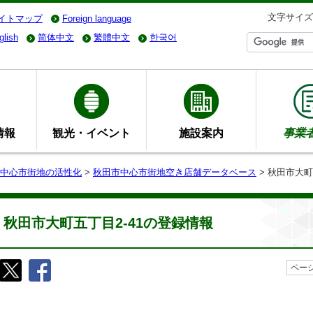
文字サイズ
イトマップ
Foreign language
glish
简体中文
繁體中文
한국어
情報
観光・イベント
施設案内
事業
中心市街地の活性化
>
秋田市中心市街地空き店舗データベース
> 秋田市大町
秋田市大町五丁目2-41の登録情報
ページ