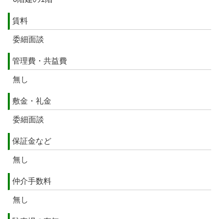
賃料
委細面談
管理費・共益費
無し
敷金・礼金
委細面談
保証金など
無し
仲介手数料
無し