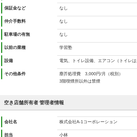
保証金など
なし
仲介手数料
なし
駐車場の有無
なし
以前の業種
学習塾
設備
電気、トイレ設備、エアコン（トイレは
その他条件
塵芥処理費 3,000円/月（税別）
3階喫煙所以外は禁煙
空き店舗所有者 管理者情報
会社名
株式会社A-1コーポレーション
担当
小林