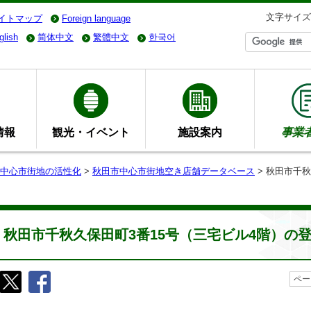
文字サイズ
イトマップ
Foreign language
glish
简体中文
繁體中文
한국어
情報
観光・イベント
施設案内
事業
中心市街地の活性化
>
秋田市中心市街地空き店舗データベース
> 秋田市千
秋田市千秋久保田町3番15号（三宅ビル4階）の
ペー