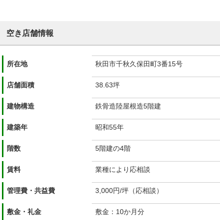
空き店舗情報
所在地
秋田市千秋久保田町3番15号
店舗面積
38.63坪
建物構造
鉄骨造陸屋根造5階建
建築年
昭和55年
階数
5階建の4階
賃料
業種により応相談
管理費・共益費
3,000円/坪（応相談）
敷金・礼金
敷金：10か月分