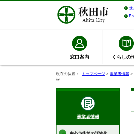
サ
En
窓口案内
くらしの
現在の位置：
トップページ
>
事業者情報
>
報
事業者情報
中心市街地の活性化