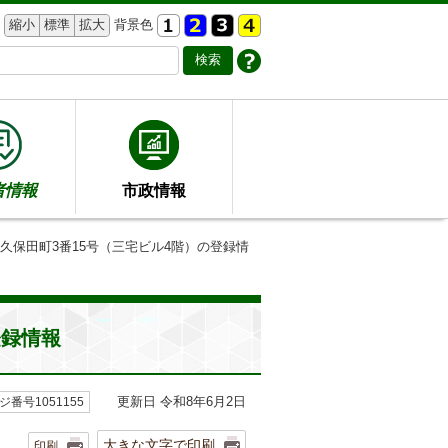
縮小
標準
拡大
背景色
者情報
市政情報
秋久保田町3番15号（三宅ビル4階）の登録情
登録情報
更新日 令和8年6月2日
ジ番号1051155
大きな文字で印刷
印刷