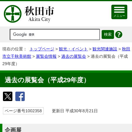
メニュー
現在の位置：
トップページ
>
観光・イベント
>
観光関連施設
>
秋田
市立千秋美術館
>
展覧会情報
>
過去の展覧会
> 過去の展覧会（平成
29年度）
過去の展覧会（平成29年度）
ページ番号1002358
更新日 平成30年8月21日
企画展