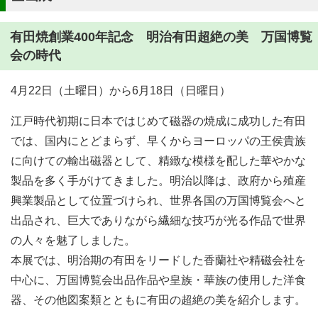
有田焼創業400年記念 明治有田超絶の美 万国博覧
会の時代
4月22日（土曜日）から6月18日（日曜日）
江戸時代初期に日本ではじめて磁器の焼成に成功した有田
では、国内にとどまらず、早くからヨーロッパの王侯貴族
に向けての輸出磁器として、精緻な模様を配した華やかな
製品を多く手がけてきました。明治以降は、政府から殖産
興業製品として位置づけられ、世界各国の万国博覧会へと
出品され、巨大でありながら繊細な技巧が光る作品で世界
の人々を魅了しました。
本展では、明治期の有田をリードした香蘭社や精磁会社を
中心に、万国博覧会出品作品や皇族・華族の使用した洋食
器、その他図案類とともに有田の超絶の美を紹介します。