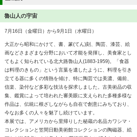
魯山人の宇宙
7月16日（金曜日）から9月1日（水曜日）
大正から昭和にかけて、書、篆(てん)刻、陶芸、漆芸、絵
画などさまざまな分野において才能を発揮し、美食家とし
てもよく知られている北大路魯山人(1883-1959)。「食器
は料理のきもの」という言葉を遺したように、料理を引き
立てる器に多くの情熱を傾け、特に陶芸では美濃、備前、
信楽、染付など多彩な技法を探求しました。古美術品の収
集、鑑賞によって培われた審美眼に支えられた多種多様な
作品は、伝統に根ざしながらも自在で創意にみちており、
今なお多くの人々を魅了し続けています。
本展では、アメリカから里帰りした秘蔵の名品カワシマ・
コレクションと笠間日動美術館コレクションの陶磁器、絵