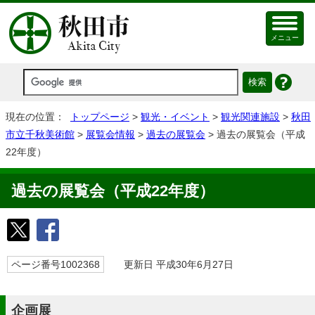
メニュー
現在の位置：
トップページ
>
観光・イベント
>
観光関連施設
>
秋田
市立千秋美術館
>
展覧会情報
>
過去の展覧会
> 過去の展覧会（平成
22年度）
過去の展覧会（平成22年度）
ページ番号1002368
更新日 平成30年6月27日
企画展