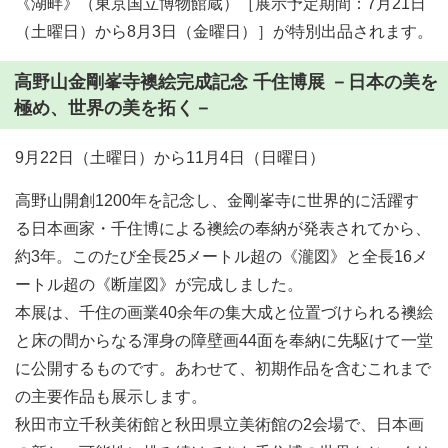
《湖畔》（東京国立博物館蔵）［展示予定期間：7月21日
（土曜日）から8月3日（金曜日）］が特別出品されます。
高野山金剛峯寺襖絵完成記念 千住博展 －日本の美を
極め、世界の美を拓く－
9月22日（土曜日）から11月4日（日曜日）
高野山開創1200年を記念し、金剛峯寺に世界的に活躍す
る日本画家・千住博による襖絵の奉納が発表されてから、
約3年。このたび全長25メートル超の《瀧図》と全長16メ
ートル超の《断崖図》が完成しました。
本展は、千住の画業40余年の集大成と位置づけられる襖絵
と床の間からなる渾身の障壁画44面を奉納に先駆けて一堂
に公開するものです。あわせて、初期作品を含むこれまで
の主要作品も展示します。
秋田市立千秋美術館と秋田県立美術館の2会場で、日本画