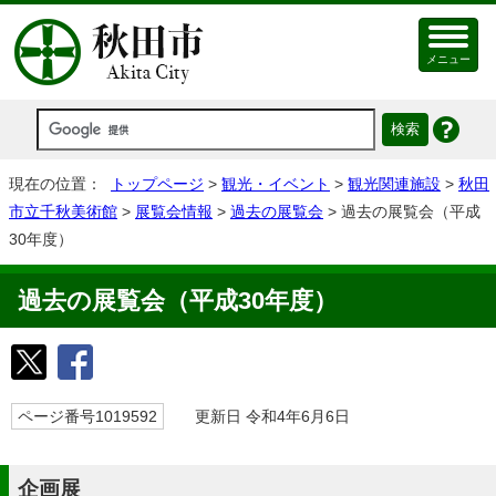
メニュー
現在の位置：
トップページ
>
観光・イベント
>
観光関連施設
>
秋田
市立千秋美術館
>
展覧会情報
>
過去の展覧会
> 過去の展覧会（平成
30年度）
過去の展覧会（平成30年度）
ページ番号1019592
更新日 令和4年6月6日
企画展