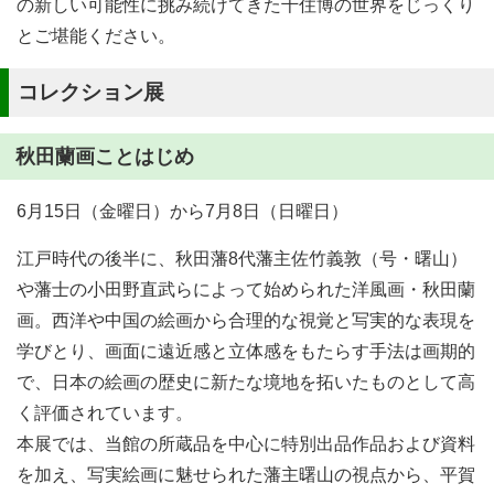
の新しい可能性に挑み続けてきた千住博の世界をじっくり
とご堪能ください。
コレクション展
秋田蘭画ことはじめ
6月15日（金曜日）から7月8日（日曜日）
江戸時代の後半に、秋田藩8代藩主佐竹義敦（号・曙山）
や藩士の小田野直武らによって始められた洋風画・秋田蘭
画。西洋や中国の絵画から合理的な視覚と写実的な表現を
学びとり、画面に遠近感と立体感をもたらす手法は画期的
で、日本の絵画の歴史に新たな境地を拓いたものとして高
く評価されています。
本展では、当館の所蔵品を中心に特別出品作品および資料
を加え、写実絵画に魅せられた藩主曙山の視点から、平賀