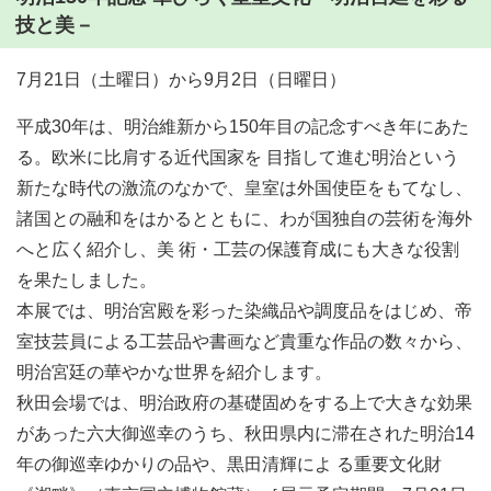
技と美－
7月21日（土曜日）から9月2日（日曜日）
平成30年は、明治維新から150年目の記念すべき年にあた
る。欧米に比肩する近代国家を 目指して進む明治という
新たな時代の激流のなかで、皇室は外国使臣をもてなし、
諸国との融和をはかるとともに、わが国独自の芸術を海外
へと広く紹介し、美 術・工芸の保護育成にも大きな役割
を果たしました。
本展では、明治宮殿を彩った染織品や調度品をはじめ、帝
室技芸員による工芸品や書画など貴重な作品の数々から、
明治宮廷の華やかな世界を紹介します。
秋田会場では、明治政府の基礎固めをする上で大きな効果
があった六大御巡幸のうち、秋田県内に滞在された明治14
年の御巡幸ゆかりの品や、黒田清輝によ る重要文化財