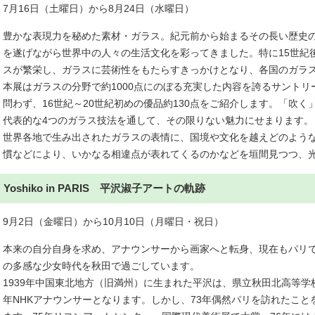
7月16日（土曜日）から8月24日（水曜日）
豊かな表現力を秘めた素材・ガラス。紀元前から始まるその長い歴史
を遂げながら世界中の人々の生活文化を彩ってきました。特に15世紀
スが繁栄し、ガラスに芸術性をもたらすきっかけとなり、各国のガラ
本展はガラスの分野で約1000点にのぼる充実した内容を誇るサント
問わず、16世紀～20世紀初めの優品約130点をご紹介します。「吹
代表的な4つのガラス技法を通して、その限りない魅力にせまります。
世界各地で生み出されたガラスの表情に、国境や文化を越えどのよう
慣などにより、いかなる相違点が表れてくるのかなどを垣間見つつ、
Yoshiko in PARIS 平沢淑子アートの軌跡
9月2日（金曜日）から10月10日（月曜日・祝日）
本来の自分自身を求め、アナウンサーから画家へと転身、現在もパリ
の多感な少女時代を秋田で過ごしています。
1939年中国東北地方（旧満州）に生まれた平沢は、県立秋田北高等学
年NHKアナウンサーとなります。しかし、73年偶然パリを訪れたこ