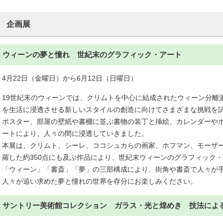
企画展
ウィーンの夢と憧れ 世紀末のグラフィック・アート
4月22日（金曜日）から6月12日（日曜日）
19世紀末のウィーンでは、クリムトを中心に結成されたウィーン分離
を生活に浸透させる新しいスタイルの創造に向けてさまざまな挑戦を
ポスター、部屋の壁紙や書棚に並ぶ書物の装丁と挿絵、カレンダーや
ートにより、人々の間に浸透していきました。
本展は、クリムト、シーレ、ココシュカらの画家、ホフマン、モーザ
羅した約350点にも及ぶ作品により、世紀末ウィーンのグラフィック
「ウィーン」「書斎」「夢」の三部構成により、街角や書斎で人々が
人々が追い求めた夢と憧れの世界を存分にお楽しみください。
サントリー美術館コレクション ガラス・光と煌めき 技法によ