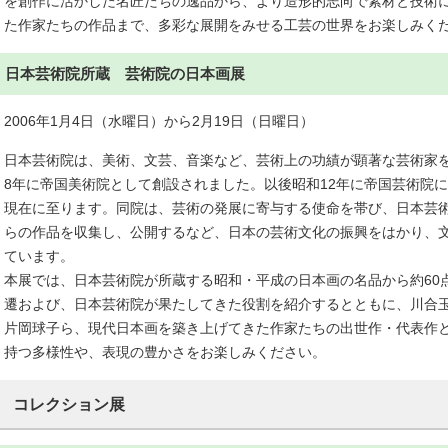
を創作に活かした名匠たちの逸品から、より造形的志向で素材と技術
た作家たちの作品まで、多彩な展開をみせる工芸の世界をお楽しみく
日本芸術院所蔵 芸術院の日本画展
2006年1月4日（水曜日）から2月19日（日曜日）
日本芸術院は、美術、文芸、音楽など、芸術上の功績が顕著な芸術家
8年に帝国美術院として創設されました。以後昭和12年に帝国芸術院に
現在に至ります。同院は、芸術の発展に寄与する使命を帯び、日本芸
らの作品を収集し、公開するなど、日本の芸術文化の振興をはかり、
ています。
本展では、日本芸術院が所蔵する昭和・平成の日本画の名品から約60
遷および、日本芸術院が果たしてきた役割を紹介するとともに、川合
片岡球子ら、現代日本画を築き上げてきた作家たちの出世作・代表作
持つ多様性や、表現の豊かさをお楽しみください。
コレクション展