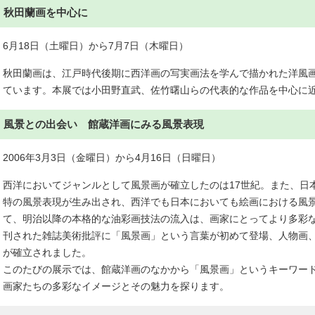
秋田蘭画を中心に
6月18日（土曜日）から7月7日（木曜日）
秋田蘭画は、江戸時代後期に西洋画の写実画法を学んで描かれた洋風
ています。本展では小田野直武、佐竹曙山らの代表的な作品を中心に
風景との出会い 館蔵洋画にみる風景表現
2006年3月3日（金曜日）から4月16日（日曜日）
西洋においてジャンルとして風景画が確立したのは17世紀。また、日
特の風景表現が生み出され、西洋でも日本においても絵画における風
て、明治以降の本格的な油彩画技法の流入は、画家にとってより多彩
刊された雑誌美術批評に「風景画」という言葉が初めて登場、人物画
が確立されました。
このたびの展示では、館蔵洋画のなかから「風景画」というキーワー
画家たちの多彩なイメージとその魅力を探ります。