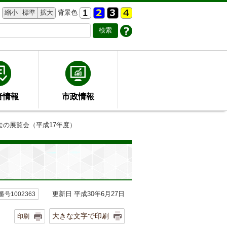
縮小
標準
拡大
背景色
者情報
市政情報
去の展覧会（平成17年度）
更新日 平成30年6月27日
号1002363
大きな文字で印刷
印刷