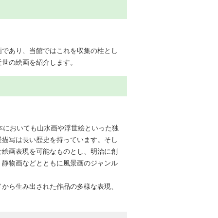
画であり、当館ではこれを収集の柱とし
近世の絵画を紹介します。
本においても山水画や浮世絵といった独
景描写は長い歴史を持っています。そし
な絵画表現を可能なものとし、明治に創
、静物画などとともに風景画のジャンル
ドから生み出された作品の多様な表現、