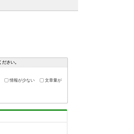
ください。
情報が少ない
文章量が