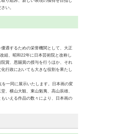
に取り組み、新しい表現の獲得を目指し
ださい。
を優遇するための栄誉機関として、大正
改組、昭和22年に日本芸術院と改称し
術院賞、恩賜賞の授与を行うほか、それ
文化行政においても大きな役割を果たし
点を一同に展示いたします。日本画の変
玉堂、横山大観、東山魁夷、高山辰雄、
ともいえる作品の数々により、日本画の