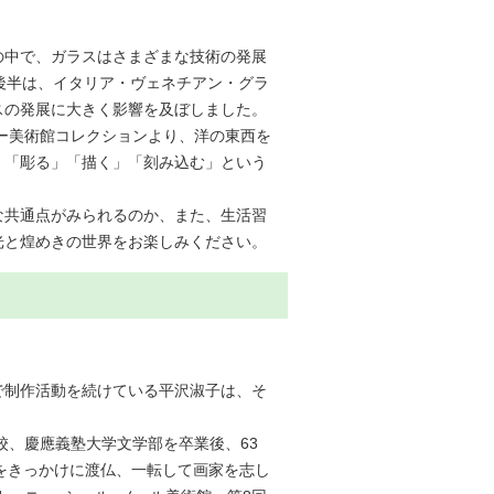
の中で、ガラスはさまざまな技術の発展
後半は、イタリア・ヴェネチアン・グラ
スの発展に大きく影響を及ぼしました。
リー美術館コレクションより、洋の東西を
く」「彫る」「描く」「刻み込む」という
な共通点がみられるのか、また、生活習
光と煌めきの世界をお楽しみください。
で制作活動を続けている平沢淑子は、そ
校、慶應義塾大学文学部を卒業後、63
とをきっかけに渡仏、一転して画家を志し