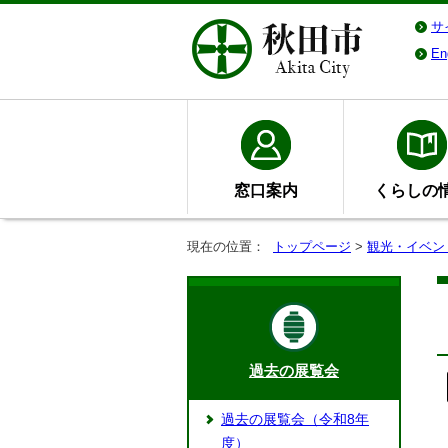
サ
En
窓口案内
くらしの
現在の位置：
トップページ
>
観光・イベン
過去の展覧会
過去の展覧会（令和8年
度）