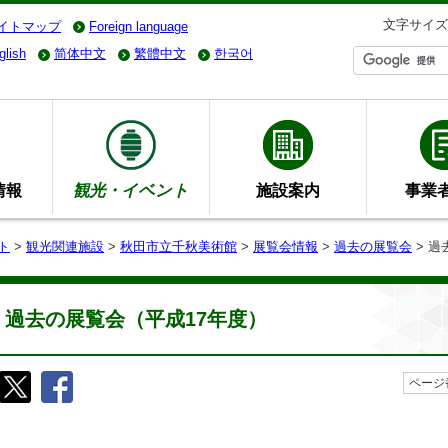
文字サイズ
イトマップ
Foreign language
glish
简体中文
繁體中文
한국어
情報
観光・イベント
施設案内
事業
ト
>
観光関連施設
>
秋田市立千秋美術館
>
展覧会情報
>
過去の展覧会
> 過
過去の展覧会（平成17年度）
ページ番