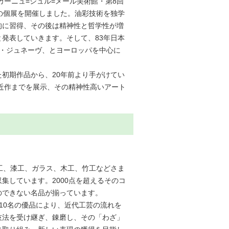
カーニュ=シュル=メール美術館・第8回
の個展を開催しました。油彩技術を独学
的に習得、その後は精神性と哲学性が増
発表していきます。そして、83年日本
イス・ジュネーヴ、とヨーロッパを中心に
初期作品から、20年前より手がけてい
近作までを展示、その精神性高いアート
工、漆工、ガラス、木工、竹工などさま
集しています。2000点を超えるそのコ
のできない名品が揃っています。
10名の優品により、近代工芸の流れを
技法を受け継ぎ、錬磨し、その「わざ」