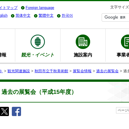
文字サイズ
イトマップ
Foreign language
glish
简体中文
繁體中文
한국어
情報
観光・イベント
施設案内
事業
ト
>
観光関連施設
>
秋田市立千秋美術館
>
展覧会情報
>
過去の展覧会
> 過
過去の展覧会（平成15年度）
ページ番