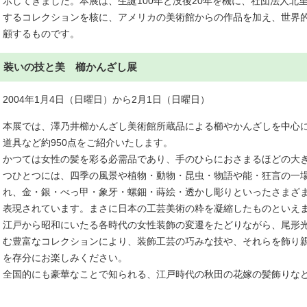
示してきました。本展は、生誕100年と没後20年を機に、社団法人北
するコレクションを核に、アメリカの美術館からの作品を加え、世界
顧するものです。
装いの技と美 櫛かんざし展
2004年1月4日（日曜日）から2月1日（日曜日）
本展では、澤乃井櫛かんざし美術館所蔵品による櫛やかんざしを中心
道具など約950点をご紹介いたします。
かつては女性の髪を彩る必需品であり、手のひらにおさまるほどの大
つひとつには、四季の風景や植物・動物・昆虫・物語や能・狂言の一
れ、金・銀・べっ甲・象牙・螺鈿・蒔絵・透かし彫りといったさまざ
表現されています。まさに日本の工芸美術の粋を凝縮したものといえ
江戸から昭和にいたる各時代の女性装飾の変遷をたどりながら、尾形
む豊富なコレクションにより、装飾工芸の巧みな技や、それらを飾り
を存分にお楽しみください。
全国的にも豪華なことで知られる、江戸時代の秋田の花嫁の髪飾りな