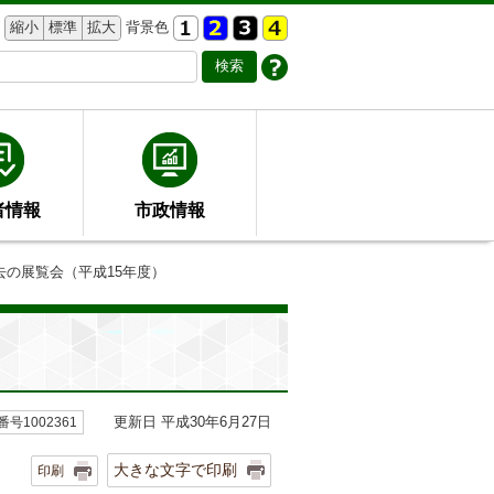
縮小
標準
拡大
背景色
者情報
市政情報
去の展覧会（平成15年度）
更新日 平成30年6月27日
号1002361
大きな文字で印刷
印刷