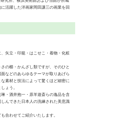
里研究所、横浜美術館および当館が所蔵
的に活躍した洋画家岡田謙三の画業を回
に、矢立・印籠・はこせこ・着物・化粧
きさの櫛・かんざし類ですが、そのひと
場面などのあらゆるテーマが取りあげら
まな素材と技法によって驚くほど細密に
ましょう。
光琳・酒井抱一・原羊遊斎らの逸品を含
親しんできた日本人の洗練された美意識
ども合わせてご紹介いたします。