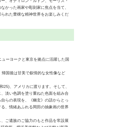
ロー、オディロン・ルドン、モーリス・
のなかった画家や彫刻家に焦点を当て、
彩られた豊穣な精神世界をお楽しみくだ
、ニューヨークと東京を拠点に活躍した国
学、帰国後は甘美で叙情的な女性像など
和25)、アメリカに渡ります。そして、
じ、淡い色調を塗り重ねた色面を組み合
る自らの表現を、《幽玄》の語からとっ
する、情緒あふれる岡田の抽象画の世界
。
し、ご遺族のご協力のもと作品を常設展