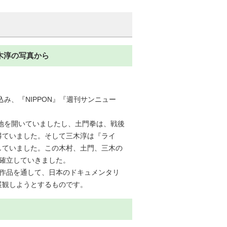
木淳の写真から
み、『NIPPON』『週刊サンニュー
境地を開いていましたし、土門拳は、戦後
得ていました。そして三木淳は『ライ
していました。この木村、土門、三木の
確立していきました。
の作品を通して、日本のドキュメンタリ
展観しようとするものです。