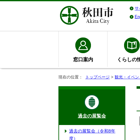
サ
En
窓口案内
くらしの
現在の位置：
トップページ
>
観光・イベン
過去の展覧会
過去の展覧会（令和8年
度）