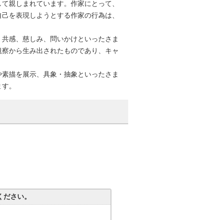
して親しまれています。作家にとって、
自己を表現しようとする作家の行為は、
く共感、慈しみ、問いかけといったさま
観察から生み出されたものであり、キャ
や素描を展示、具象・抽象といったさま
ます。
ください。