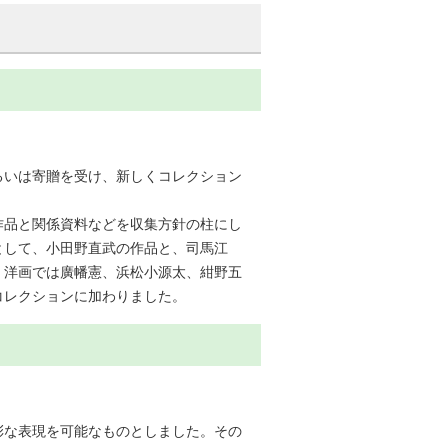
あるいは寄贈を受け、新しくコレクション
作品と関係資料などを収集方針の柱にし
として、小田野直武の作品と、司馬江
、洋画では廣幡憲、浜松小源太、紺野五
コレクションに加わりました。
彩な表現を可能なものとしました。その