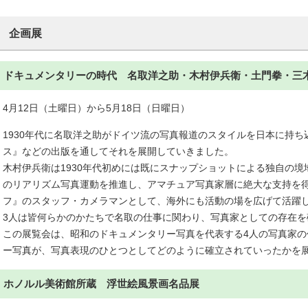
企画展
ドキュメンタリーの時代 名取洋之助・木村伊兵衛・土門拳・三
4月12日（土曜日）から5月18日（日曜日）
1930年代に名取洋之助がドイツ流の写真報道のスタイルを日本に持ち込
ス』などの出版を通してそれを展開していきました。
木村伊兵衛は1930年代初めには既にスナップショットによる独自の
のリアリズム写真運動を推進し、アマチュア写真家層に絶大な支持を
フ』のスタッフ・カメラマンとして、海外にも活動の場を広げて活躍
3人は皆何らかのかたちで名取の仕事に関わり、写真家としての存在を
この展覧会は、昭和のドキュメンタリー写真を代表する4人の写真家
ー写真が、写真表現のひとつとしてどのように確立されていったかを
ホノルル美術館所蔵 浮世絵風景画名品展