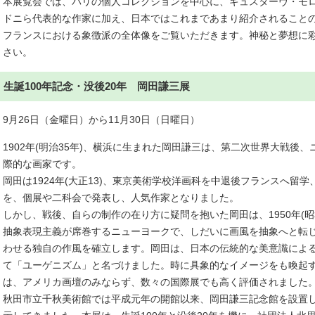
本展覧会では、パリの個人コレクションを中心に、ギュスターヴ・モ
ドニら代表的な作家に加え、日本ではこれまであまり紹介されること
フランスにおける象徴派の全体像をご覧いただきます。神秘と夢想に
さい。
生誕100年記念・没後20年 岡田謙三展
9月26日（金曜日）から11月30日（日曜日）
1902年(明治35年)、横浜に生まれた岡田謙三は、第二次世界大戦後
際的な画家です。
岡田は1924年(大正13)、東京美術学校洋画科を中退後フランスへ留
を、個展や二科会で発表し、人気作家となりました。
しかし、戦後、自らの制作の在り方に疑問を抱いた岡田は、1950年(昭
抽象表現主義が席巻するニューヨークで、しだいに画風を抽象へと転
わせる独自の作風を確立します。岡田は、日本の伝統的な美意識によ
て「ユーゲニズム」と名づけました。時に具象的なイメージをも喚起
は、アメリカ画壇のみならず、数々の国際展でも高く評価されました
秋田市立千秋美術館では平成元年の開館以来、岡田謙三記念館を設置