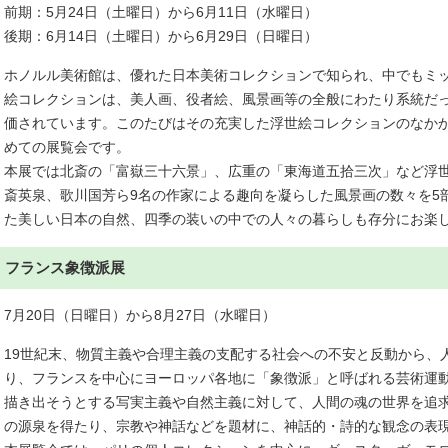
前期：5月24日（土曜日）から6月11日（水曜日）
後期：6月14日（土曜日）から6月29日（日曜日）
ホノルル美術館は、優れた日本美術コレクションで知られ、中でもミ
絵コレクションは、美人画、役者絵、風景画等の全般にわたり系統だ
価されています。このたびはその充実した浮世絵コレクションのなかか
めての展覧会です。
本展では北斎の「富嶽三十六景」、広重の「東海道五拾三次」など浮
斎英泉、歌川国芳ら9名の作家による趣向を凝らした風景画の数々を5
た美しい日本の自然、四季の装いの中での人々の暮らしも存分にお楽
フランス象徴派展
7月20日（日曜日）から8月27日（水曜日）
19世紀末、物質主義や合理主義の支配する社会への不安と反動から、
り、フランスを中心にヨーロッパ各地に「象徴派」と呼ばれる芸術運
描き出そうとする写実主義や自然主義に対して、人間の魂の世界を追
の源泉を得たり、宗教や神話などを題材に、神話的・詩的な観念の表