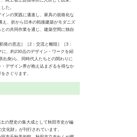
卒業し、商工省工芸指導所に入所して以来、
ました。
ザインの実践に邁進し、家具の規格化な
を構え、折から日本の戦後建築がモダニズ
らとの共同作業を通じ、建築空間に独自
初発の意志］［2：交流と離陸］［3：
に、約230点のデザイン・ワークを紹
県出身)ら、同時代人たちとの関わりに
ン・デザイン界が抱え込まざるを得なか
界をさぐります。
郷土の歴史の集大成として秋田市史が編
の文化財』が刊行されています。
秋田市千秋美術館、秋田市立赤れんが郷