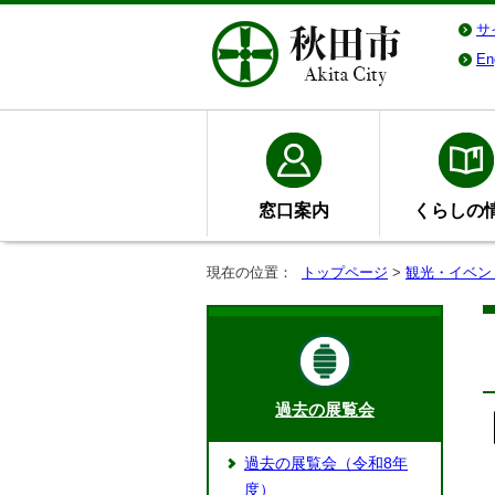
サ
En
窓口案内
くらしの
現在の位置：
トップページ
>
観光・イベン
過去の展覧会
過去の展覧会（令和8年
度）