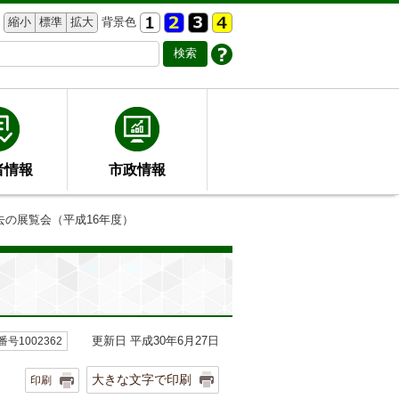
縮小
標準
拡大
背景色
者情報
市政情報
去の展覧会（平成16年度）
更新日 平成30年6月27日
号1002362
大きな文字で印刷
印刷