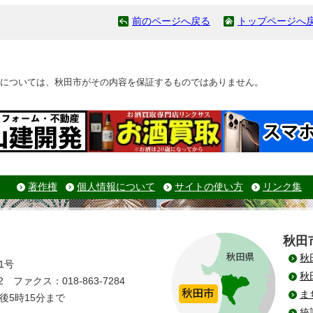
前のページへ戻る
トップページへ
については、秋田市がその内容を保証するものではありません。
著作権
個人情報について
サイトの使い方
リンク集
秋田
秋
1号
秋
 ファクス：018-863-7284
ま
後5時15分まで
統