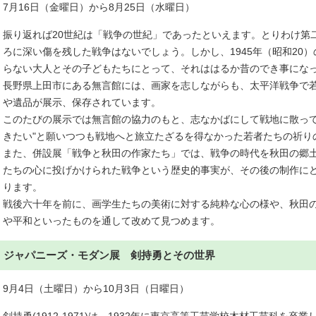
7月16日（金曜日）から8月25日（水曜日）
振り返れば20世紀は「戦争の世紀」であったといえます。とりわけ第
ろに深い傷を残した戦争はないでしょう。しかし、1945年（昭和20
らない大人とその子どもたちにとって、それははるか昔のでき事にな
長野県上田市にある無言館には、画家を志しながらも、太平洋戦争で
や遺品が展示、保存されています。
このたびの展示では無言館の協力のもと、志なかばにして戦地に散って
きたい"と願いつつも戦地へと旅立たざるを得なかった若者たちの祈り
また、併設展「戦争と秋田の作家たち」では、戦争の時代を秋田の郷
たちの心に投げかけられた戦争という歴史的事実が、その後の制作に
ります。
戦後六十年を前に、画学生たちの美術に対する純粋な心の様や、秋田
や平和といったものを通して改めて見つめます。
ジャパニーズ・モダン展 剣持勇とその世界
9月4日（土曜日）から10月3日（日曜日）