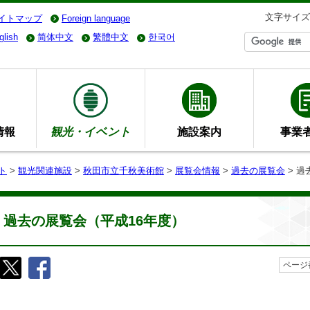
文字サイズ
イトマップ
Foreign language
glish
简体中文
繁體中文
한국어
情報
観光・イベント
施設案内
事業
ト
>
観光関連施設
>
秋田市立千秋美術館
>
展覧会情報
>
過去の展覧会
> 過
過去の展覧会（平成16年度）
ページ番