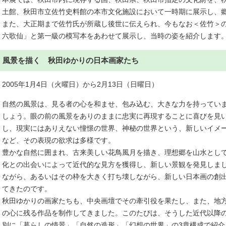
土館、秋田市立佐竹史料館の本市文化施設において一時期に展示し、
また、大正期まで佐竹氏が所蔵し後世に伝えられ、今もなお＜佐竹＞
六歌仙」と第一級の模写本をあわせて展示し、当時の姿を紹介します
風景を描く 秋田ゆかりの日本画家たち
2005年1月4日（火曜日）から2月13日（日曜日）
自然の風景は、見る者の心を和ませ、包み込む、大きな力を持ってい
しょう。眼の前の風景をありのままに忠実に再現することに喜びを見
し、現実にはありえない憧憬の世界、神秘の世界という、新しいイメ
など、その表現の欲求は多様です。
豊かな自然に囲まれ、古来美しい花鳥風月を描き、理想郷を山水とし
化との出会いによって近代的な見方を獲得し、新しい景観を発見しま
ながら、あるいはその枠を大きく打ち壊しながら、新しい日本画の創
てきたのです。
秋田ゆかりの画家たちも、中央画壇でその牽引役を果たし、また、地
の心に残る作品を制作してきました。このたぴは、そうした近代以降
別に「暮らしの情景」「自然の造形」「幻想の世界」の3章構成で紹