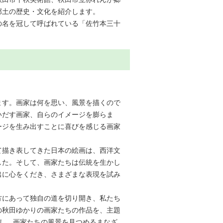
郷土の歴史・文化を紹介します。
の名を冠して呼ばれている「佐竹本三十
。
ます。画家は何を思い、風景を描くので
いだす画家、自らのイメージを膨らま
ージを生み出すことに喜びを感じる画家
て描き表してきた日本の絵画は、西洋文
した。そして、画家たちは伝統を生かし
出に心をくだき、さまざまな表現を試み
方にあって独自の道を切り開き、私たち
の秋田ゆかりの画家たちの作品を、主題
介し、画家たちの風景を見つめるまなざ