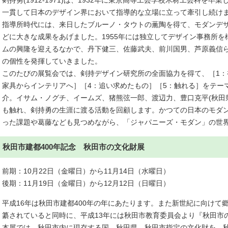
剣持勇(1912-1971)は、1932年に東京高等工芸学校木材工芸科を
一貫して日本のデザイン界において指導的な立場に立って牽引し続け
指導所時代には、来日したブルーノ・タウトの薫陶を得て、モダンデ
どに大きな成果をあげました。1955年には独立してデザイン事務所
ムの興隆を迎えるなかで、丹下健三、佐藤武夫、前川国男、芦原義信
の個性を発揮していきました。
このたびの展覧会では、剣持デザイン研究所の全面協力を得て、［1：
家具からインテリアへ］［4：追い求めたもの］［5：触れる］をテーマ
介。イサム・ノグチ、イームズ、猪熊弦一郎、渡辺力、豊口克平(秋田
も触れ、剣持勇の生涯に渡る活動を回顧します。かつての日本のモダ
った課題や葛藤なども見つめながら、「ジャパニーズ・モダン」の世
秋田市建都400年記念 秋田市の文化財展
前期：10月22日（金曜日）から11月14日（水曜日）
後期：11月19日（金曜日）から12月12日（日曜日）
平成16年は秋田市建都400年の年にあたります。また新世紀に向けて
纂されていると同時に、平成13年には秋田市教育委員会より『秋田市
本展では、秋田市内に現存する国、秋田県、秋田市指定の文化財を、