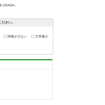
-OKADA」
ください。
情報が少ない
文章量が