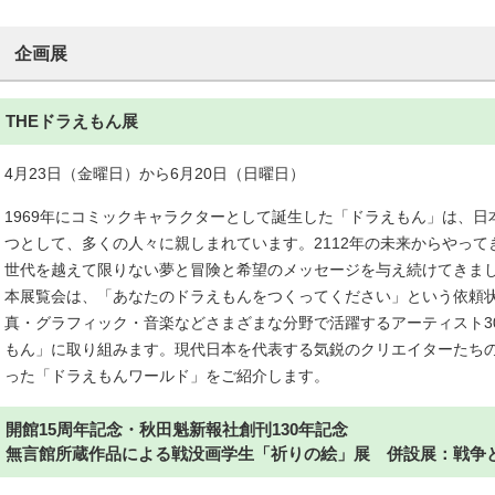
企画展
THEドラえもん展
4月23日（金曜日）から6月20日（日曜日）
1969年にコミックキャラクターとして誕生した「ドラえもん」は、日
つとして、多くの人々に親しまれています。2112年の未来からやっ
世代を越えて限りない夢と冒険と希望のメッセージを与え続けてきま
本展覧会は、「あなたのドラえもんをつくってください」という依頼
真・グラフィック・音楽などさまざまな分野で活躍するアーティスト3
もん」に取り組みます。現代日本を代表する気鋭のクリエイターたち
った「ドラえもんワールド」をご紹介します。
開館15周年記念・秋田魁新報社創刊130年記念
無言館所蔵作品による戦没画学生「祈りの絵」展 併設展：戦争