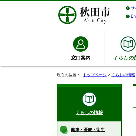
サ
En
窓口案内
くらしの
現在の位置：
トップページ
>
くらしの情報
くらしの情報
健康・医療・衛生