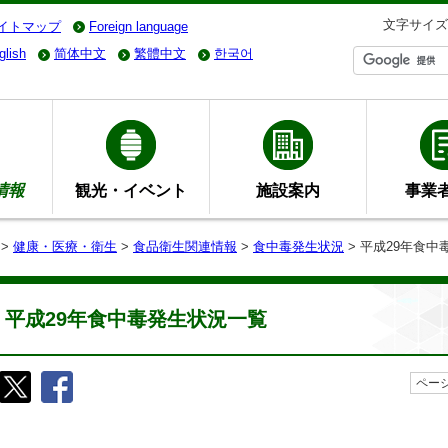
文字サイズ
イトマップ
Foreign language
glish
简体中文
繁體中文
한국어
情報
観光・イベント
施設案内
事業
>
健康・医療・衛生
>
食品衛生関連情報
>
食中毒発生状況
> 平成29年食
平成29年食中毒発生状況一覧
ページ