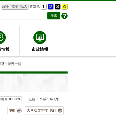
縮小
標準
拡大
背景色
者情報
市政情報
中毒発生状況一覧
更新日 平成31年1月8日
番号1008909
大きな文字で印刷
印刷