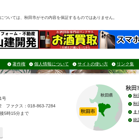
については、秋田市がその内容を保証するものではありません。
著作権
個人情報について
サイトの使い方
リンク集
秋田
秋
1号
秋
 ファクス：018-863-7284
ま
後5時15分まで
統