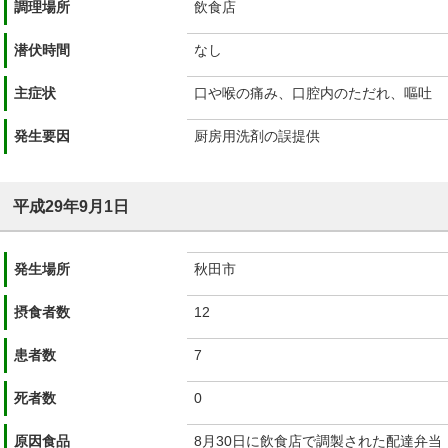
調理場所
飲食店
潜伏時間
なし
主症状
口や喉の痛み、口腔内のただれ、嘔吐
発生要因
厨房用洗剤の誤提供
平成29年9月1日
発生場所
秋田市
摂食者数
12
患者数
7
死者数
0
原因食品
8月30日に飲食店で調製された配達弁当