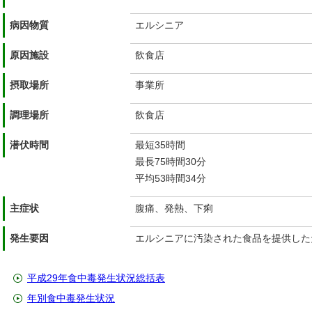
病因物質
エルシニア
原因施設
飲食店
摂取場所
事業所
調理場所
飲食店
潜伏時間
最短35時間
最長75時間30分
平均53時間34分
主症状
腹痛、発熱、下痢
発生要因
エルシニアに汚染された食品を提供した
平成29年食中毒発生状況総括表
年別食中毒発生状況