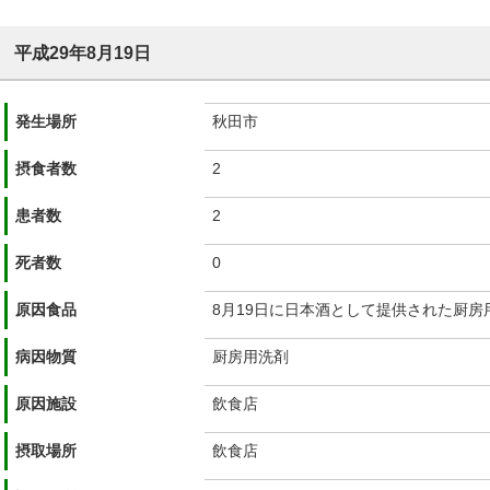
平成29年8月19日
発生場所
秋田市
摂食者数
2
患者数
2
死者数
0
原因食品
8月19日に日本酒として提供された厨房
病因物質
厨房用洗剤
原因施設
飲食店
摂取場所
飲食店