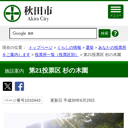
メニュー
現在の位置：
トップページ
>
くらしの情報
>
選挙
>
あなたの投票所
をご案内します
>
投票所一覧（投票区別）
> 第21投票区 杉の木園
第21投票区 杉の木園
施設案内
ページ番号1010443
更新日 平成30年6月29日