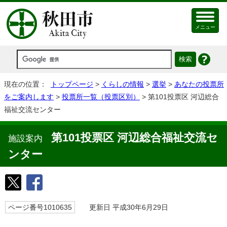
メニュー
現在の位置：
トップページ
>
くらしの情報
>
選挙
>
あなたの投票所
をご案内します
>
投票所一覧（投票区別）
> 第101投票区 河辺総合
福祉交流センター
第101投票区 河辺総合福祉交流セ
施設案内
ンター
ページ番号1010635
更新日 平成30年6月29日