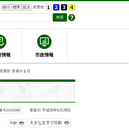
縮小
標準
拡大
背景色
者情報
市政情報
17投票区 長者やま荘
更新日 平成30年6月29日
号1010568
大きな文字で印刷
印刷