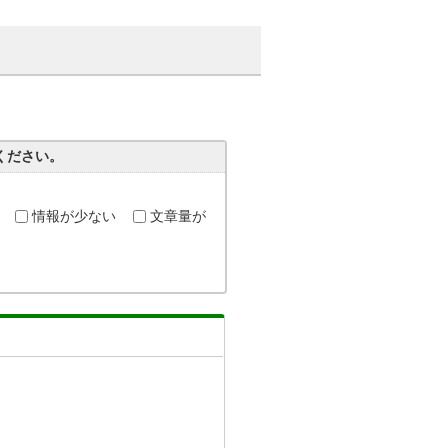
ください。
情報が少ない
文章量が