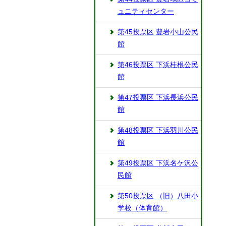
ュニティセンター
第45投票区 豊岩小山公民
館
第46投票区 下浜桂根公民
館
第47投票区 下浜長浜公民
館
第48投票区 下浜羽川公民
館
第49投票区 下浜名ケ沢公
民館
第50投票区 （旧）八田小
学校（体育館）