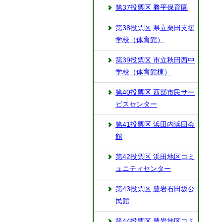
第37投票区 勝平保育園
第38投票区 県立栗田支援
学校（体育館）
第39投票区 市立秋田西中
学校（体育館棟）
第40投票区 西部市民サー
ビスセンター
第41投票区 浜田内浜田会
館
第42投票区 浜田地区コミ
ュニティセンター
第43投票区 豊岩石田坂公
民館
第44投票区 豊岩地区コミ