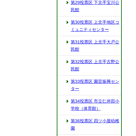
第29投票区 下北手宝川公
民館
第30投票区 上北手地区コ
ミュニティセンター
第31投票区 上北手大戸公
民館
第32投票区 上北手古野公
民館
第33投票区 園芸振興セン
ター
第34投票区 市立仁井田小
学校（体育館）
第36投票区 四ツ小屋幼稚
園