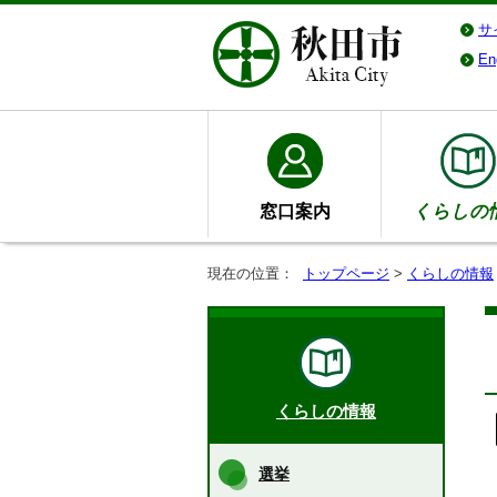
サ
En
窓口案内
くらしの
現在の位置：
トップページ
>
くらしの情報
くらしの情報
選挙