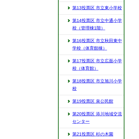
第13投票区 市立東小学校
第14投票区 市立中通小学
校（管理棟1階）
第16投票区 市立秋田東中
学校（体育館棟）
第17投票区 市立広面小学
校（体育館）
第18投票区 市立旭川小学
校
第19投票区 泉公民館
第20投票区 添川地域交流
センター
第21投票区 杉の木園