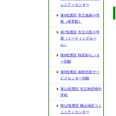
ュニティセンター
第6投票区 市立旭南小学
校（体育館）
第7投票区 市立川尻小学
校（ミーティングルー
ム）
第8投票区 秋田卸センタ
ー別館
第9投票区 南部市民サー
ビスセンター別館
第11投票区 市立秋田南中
学校
第12投票区 楢山地区コミ
ュニティセンター