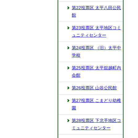
第22投票区 太平八田公民
館
第23投票区 太平地区コミ
ュニティセンター
第24投票区 （旧）太平中
学校
第25投票区 太平舘越町内
会館
第26投票区 山谷公民館
第27投票区 こまどり幼稚
園
第28投票区 下北手地区コ
ミュニティセンター