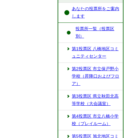
あなたの投票所をご案内
します
投票所一覧（投票区
別）
第1投票区 八橋地区コミ
ュニティセンター
第2投票区 市立保戸野小
学校（昇降口およびフロ
ア）
第3投票区 県立秋田北高
等学校（大会議室）
第4投票区 市立八橋小学
校（プレイルーム）
第5投票区 旭北地区コミ