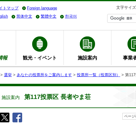
文字サイズ
イトマップ
Foreign language
glish
简体中文
繁體中文
한국어
情報
観光・イベント
施設案内
事業
>
選挙
>
あなたの投票所をご案内します
>
投票所一覧（投票区別）
> 第1
第117投票区 長者やま荘
施設案内
ページ番