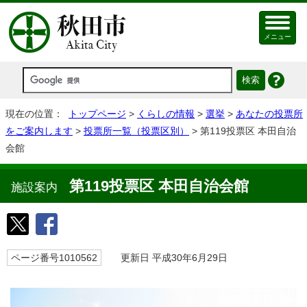
メニュー
現在の位置：
トップページ
>
くらしの情報
>
選挙
>
あなたの投票所
をご案内します
>
投票所一覧（投票区別）
> 第119投票区 本田自治
会館
第119投票区 本田自治会館
施設案内
ページ番号1010562
更新日 平成30年6月29日