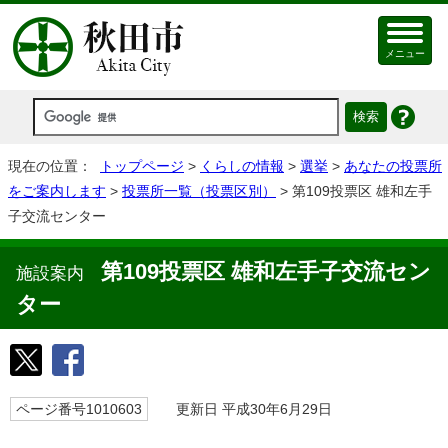
メニュー
現在の位置：
トップページ
>
くらしの情報
>
選挙
>
あなたの投票所
をご案内します
>
投票所一覧（投票区別）
> 第109投票区 雄和左手
子交流センター
第109投票区 雄和左手子交流セン
施設案内
ター
ページ番号1010603
更新日 平成30年6月29日