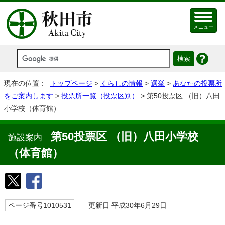
メニュー
現在の位置：
トップページ
>
くらしの情報
>
選挙
>
あなたの投票所
をご案内します
>
投票所一覧（投票区別）
> 第50投票区 （旧）八田
小学校（体育館）
第50投票区 （旧）八田小学校
施設案内
（体育館）
ページ番号1010531
更新日 平成30年6月29日