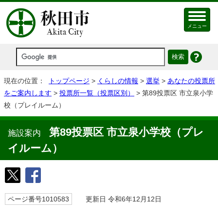
メニュー
現在の位置：
トップページ
>
くらしの情報
>
選挙
>
あなたの投票所
をご案内します
>
投票所一覧（投票区別）
> 第89投票区 市立泉小学
校（プレイルーム）
第89投票区 市立泉小学校（プレ
施設案内
イルーム）
ページ番号1010583
更新日 令和6年12月12日