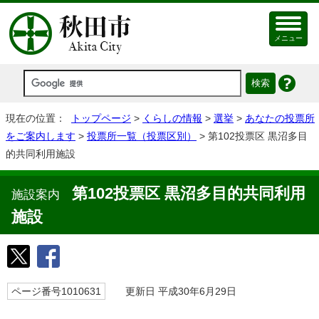
メニュー
現在の位置：
トップページ
>
くらしの情報
>
選挙
>
あなたの投票所
をご案内します
>
投票所一覧（投票区別）
> 第102投票区 黒沼多目
的共同利用施設
第102投票区 黒沼多目的共同利用
施設案内
施設
ページ番号1010631
更新日 平成30年6月29日