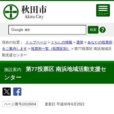
メニュー
現在の位置：
トップページ
>
くらしの情報
>
選挙
>
あなたの投票所
をご案内します
>
投票所一覧（投票区別）
> 第77投票区 南浜地域活
動支援センター
第77投票区 南浜地域活動支援セ
施設案内
ンター
ページ番号1010604
更新日 平成30年6月29日