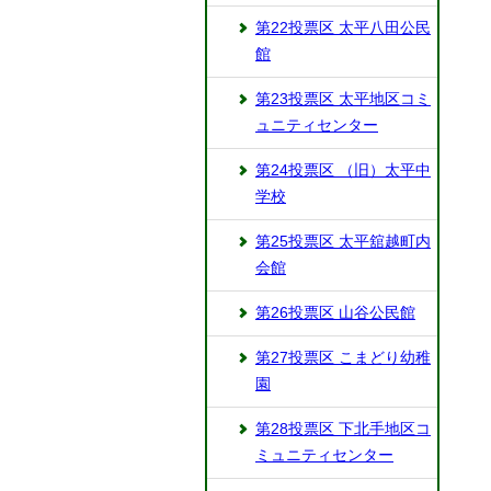
第22投票区 太平八田公民
館
第23投票区 太平地区コミ
ュニティセンター
第24投票区 （旧）太平中
学校
第25投票区 太平舘越町内
会館
第26投票区 山谷公民館
第27投票区 こまどり幼稚
園
第28投票区 下北手地区コ
ミュニティセンター