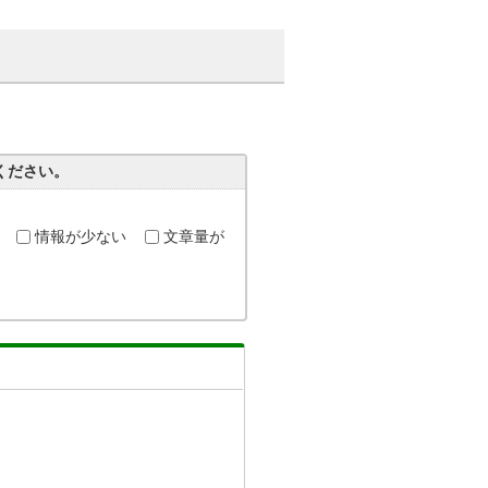
ください。
情報が少ない
文章量が