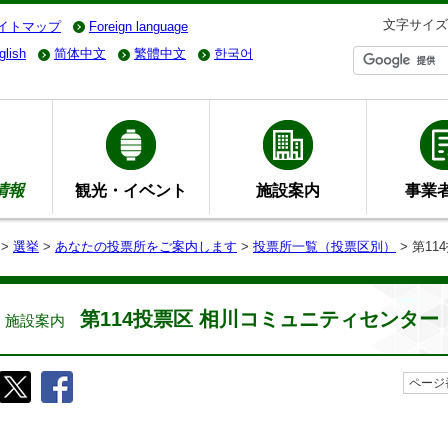
文字サイズ
イトマップ
Foreign language
glish
简体中文
繁體中文
한국어
情報
観光・イベント
施設案内
事業
>
選挙
>
あなたの投票所をご案内します
>
投票所一覧（投票区別）
> 第1
第114投票区 相川コミュニティセンター
施設案内
ページ番