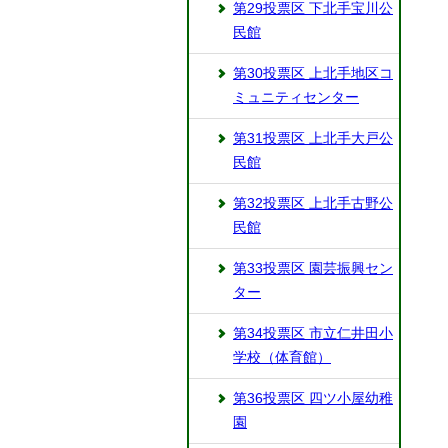
第29投票区 下北手宝川公
民館
第30投票区 上北手地区コ
ミュニティセンター
第31投票区 上北手大戸公
民館
第32投票区 上北手古野公
民館
第33投票区 園芸振興セン
ター
第34投票区 市立仁井田小
学校（体育館）
第36投票区 四ツ小屋幼稚
園