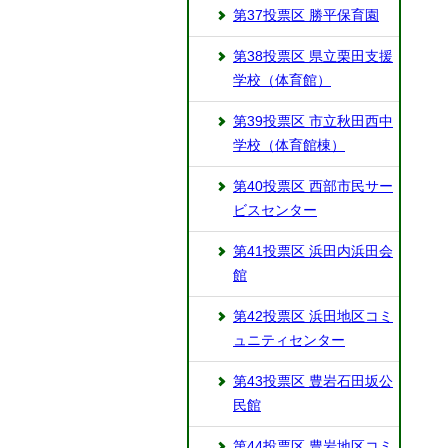
第37投票区 勝平保育園
第38投票区 県立栗田支援
学校（体育館）
第39投票区 市立秋田西中
学校（体育館棟）
第40投票区 西部市民サー
ビスセンター
第41投票区 浜田内浜田会
館
第42投票区 浜田地区コミ
ュニティセンター
第43投票区 豊岩石田坂公
民館
第44投票区 豊岩地区コミ