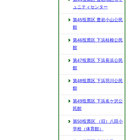
ュニティセンター
第45投票区 豊岩小山公民
館
第46投票区 下浜桂根公民
館
第47投票区 下浜長浜公民
館
第48投票区 下浜羽川公民
館
第49投票区 下浜名ケ沢公
民館
第50投票区 （旧）八田小
学校（体育館）