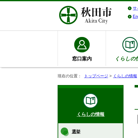
サ
En
窓口案内
くらしの
現在の位置：
トップページ
>
くらしの情報
くらしの情報
選挙