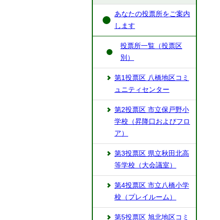
あなたの投票所をご案内
します
投票所一覧（投票区
別）
第1投票区 八橋地区コミ
ュニティセンター
第2投票区 市立保戸野小
学校（昇降口およびフロ
ア）
第3投票区 県立秋田北高
等学校（大会議室）
第4投票区 市立八橋小学
校（プレイルーム）
第5投票区 旭北地区コミ