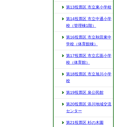
第13投票区 市立東小学校
第14投票区 市立中通小学
校（管理棟1階）
第16投票区 市立秋田東中
学校（体育館棟）
第17投票区 市立広面小学
校（体育館）
第18投票区 市立旭川小学
校
第19投票区 泉公民館
第20投票区 添川地域交流
センター
第21投票区 杉の木園