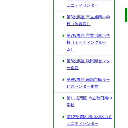
ュニティセンター
第6投票区 市立旭南小学
校（体育館）
第7投票区 市立川尻小学
校（ミーティングルー
ム）
第8投票区 秋田卸センタ
ー別館
第9投票区 南部市民サー
ビスセンター別館
第11投票区 市立秋田南中
学校
第12投票区 楢山地区コミ
ュニティセンター