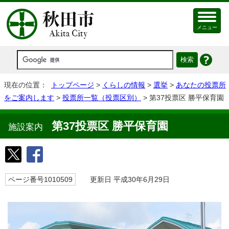
メニュー
現在の位置：
トップページ
>
くらしの情報
>
選挙
>
あなたの投票所
をご案内します
>
投票所一覧（投票区別）
> 第37投票区 勝平保育園
第37投票区 勝平保育園
施設案内
ページ番号1010509
更新日 平成30年6月29日