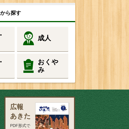
的から探す
・
成人
・
おくや
み
広報
あきた
PDF形式で