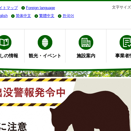
文字サイズ
イトマップ
Foreign language
glish
简体中文
繁體中文
한국어
しの情報
観光・イベント
施設案内
事業者