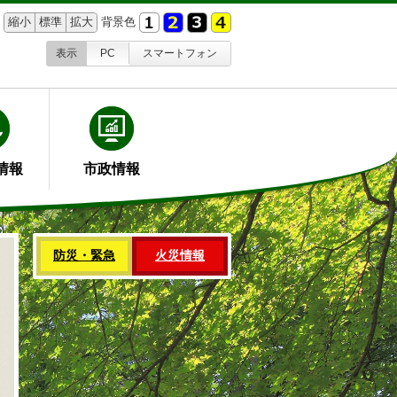
縮小
標準
拡大
背景色
表示
PC
スマートフォン
情報
市政情報
防災・緊急
火災情報