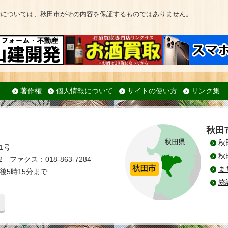
告については、秋田市がその内容を保証するものではありません。
著作権
個人情報について
サイトの使い方
リンク集
秋田
秋
1号
秋
 ファクス：018-863-7284
ま
後5時15分まで
統