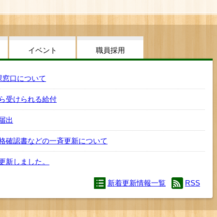
イベント
職員採用
課窓口について
ら受けられる給付
届出
格確認書などの一斉更新について
更新しました。
新着更新情報一覧
RSS