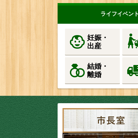
ライフイベン
妊娠・
出産
結婚・
離婚