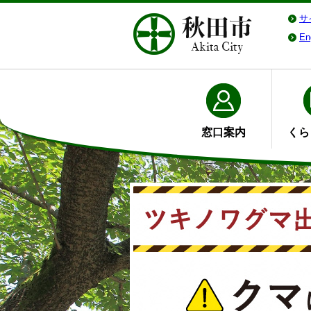
サ
En
窓口案内
くら