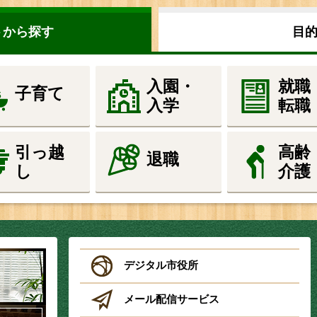
トから探す
目
入園・
就職
子育て
入学
転職
引っ越
高齢
退職
し
介護
デジタル市役所
メール配信サービス