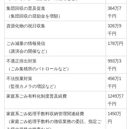
集団回収の普及促進
364万7
（集団回収の奨励金を増額）
千円
資源化物の祝日収集
326万9
千円
ごみ減量の情報発信
178万円
（講演会の開催など）
不適正排出対策
993万3
（ごみ集積所のパトロールなど）
千円
不法投棄対策
456万1
（監視カメラの増設など）
千円
家庭系ごみ有料化制度普及経費
1249万7
千円
家庭系ごみ処理手数料収納管理関連経費
1450万
（家庭ごみ処理手数料の徴収業務の委託、指定ご
円