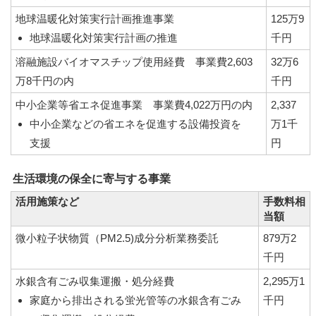
地球温暖化対策実行計画推進事業
125万9
地球温暖化対策実行計画の推進
千円
溶融施設バイオマスチップ使用経費 事業費2,603
32万6
万8千円の内
千円
中小企業等省エネ促進事業 事業費4,022万円の内
2,337
中小企業などの省エネを促進する設備投資を
万1千
支援
円
生活環境の保全に寄与する事業
活用施策など
手数料相
当額
微小粒子状物質（PM2.5)成分分析業務委託
879万2
千円
水銀含有ごみ収集運搬・処分経費
2,295万1
家庭から排出される蛍光管等の水銀含有ごみ
千円