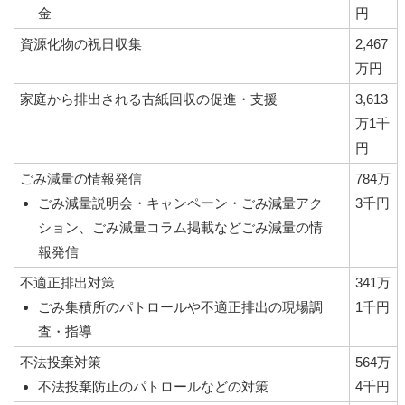
金
円
資源化物の祝日収集
2,467
万円
家庭から排出される古紙回収の促進・支援
3,613
万1千
円
ごみ減量の情報発信
784万
ごみ減量説明会・キャンペーン・ごみ減量アク
3千円
ション、ごみ減量コラム掲載などごみ減量の情
報発信
不適正排出対策
341万
ごみ集積所のパトロールや不適正排出の現場調
1千円
査・指導
不法投棄対策
564万
不法投棄防止のパトロールなどの対策
4千円