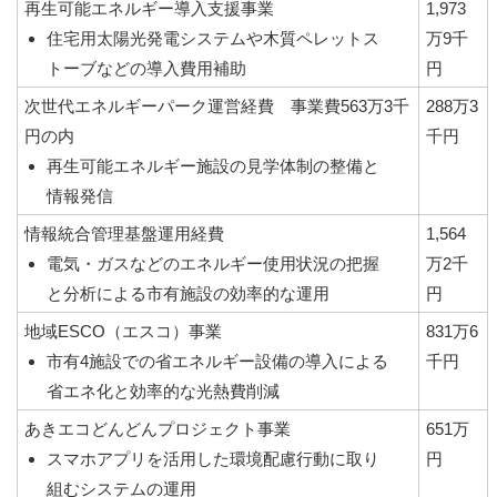
再生可能エネルギー導入支援事業
1,973
住宅用太陽光発電システムや木質ペレットス
万9千
トーブなどの導入費用補助
円
次世代エネルギーパーク運営経費 事業費563万3千
288万3
円の内
千円
再生可能エネルギー施設の見学体制の整備と
情報発信
情報統合管理基盤運用経費
1,564
電気・ガスなどのエネルギー使用状況の把握
万2千
と分析による市有施設の効率的な運用
円
地域ESCO（エスコ）事業
831万6
市有4施設での省エネルギー設備の導入による
千円
省エネ化と効率的な光熱費削減
あきエコどんどんプロジェクト事業
651万
スマホアプリを活用した環境配慮行動に取り
円
組むシステムの運用