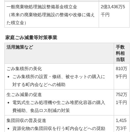
一般廃棄物処理施設整備基金積立金
2億3,436万5
（将来の廃棄物処理施設の整備や改修に備え
千円
た積立金）
家庭ごみ減量等対策事業
活用施策など
手数
料相
当額
ごみ集積所の美化
810万
ごみ集積所の設置・修繕、被せネットの購入に
9千円
対する町内会などへの補助
生ごみ減量の促進
752万
電気式生ごみ処理機や生ごみ堆肥化容器の購入
1千円
費補助、食品ロス削減の対策
集団回収の普及促進
1,415
資源化物の集団回収を行う町内会などへの奨励
万3千