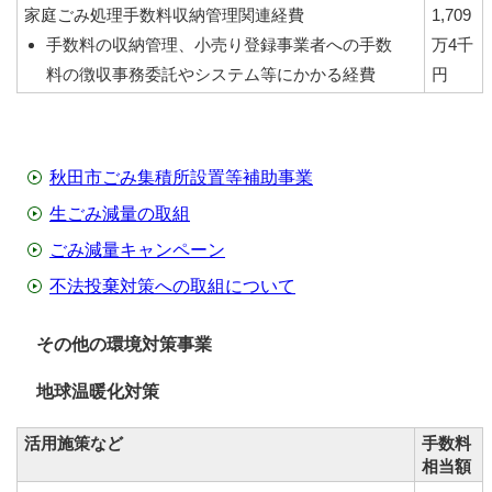
家庭ごみ処理手数料収納管理関連経費
1,709
手数料の収納管理、小売り登録事業者への手数
万4千
料の徴収事務委託やシステム等にかかる経費
円
秋田市ごみ集積所設置等補助事業
生ごみ減量の取組
ごみ減量キャンペーン
不法投棄対策への取組について
その他の環境対策事業
地球温暖化対策
活用施策など
手数料
相当額