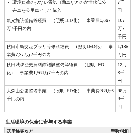
環境負荷の少ない電気自動車などの次世代低公
7千
害車を公用車として購入
円
観光施設整備等経費 （照明LED化） 事業費9,667
107
万7千円の内
万7
千円
秋田市民交流プラザ等修繕経費 （照明LED化） 事
1,188
業費7,277万2千円の内
万円
秋田城跡歴史資料館施設整備等経費 （照明LED
13万
化） 事業費1,564万7千円の内
3千
円
大森山公園整備事業 （照明LED化） 事業費789万6
98万
千円の内
8千
円
生活環境の保全に寄与する事業
活用施策など
手数料相