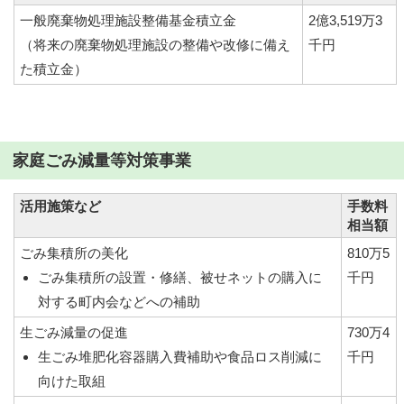
一般廃棄物処理施設整備基金積立金
2億3,519万3
（将来の廃棄物処理施設の整備や改修に備え
千円
た積立金）
家庭ごみ減量等対策事業
活用施策など
手数料
相当額
ごみ集積所の美化
810万5
ごみ集積所の設置・修繕、被せネットの購入に
千円
対する町内会などへの補助
生ごみ減量の促進
730万4
生ごみ堆肥化容器購入費補助や食品ロス削減に
千円
向けた取組