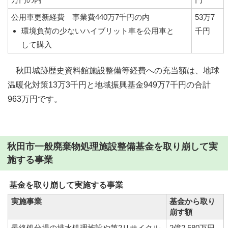
公用車更新経費 事業費440万7千円の内
53万7
環境負荷の少ないハイブリット車を公用車と
千円
して購入
秋田城跡歴史資料館施設整備等経費への充当額は、地球
温暖化対策13万3千円と地域振興基金949万7千円の合計
963万円です。
秋田市一般廃棄物処理施設整備基金を取り崩して実
施する事業
基金を取り崩して実施する事業
実施事業
基金から取り
崩す額
最終処分場の排水処理施設や第2リサイクル
2億2,580万円