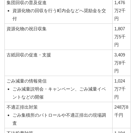
集団回収の普及促進
1,476
資源化物の回収を行う町内会などへ奨励金を交
万2千
付
円
資源化物の祝日収集
1,807
万5千
円
古紙回収の促進・支援
3,409
万8千
円
ごみ減量の情報発信
1,024
ごみ減量説明会・キャンペーン、ごみ減量イベ
万7千
ントなどの開催
円
不適正排出対策
248万8
ごみ集積所のパトロールや不適正排出の現場調
千円
査