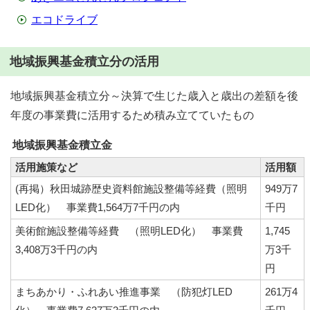
エコドライブ
地域振興基金積立分の活用
地域振興基金積立分～決算で生じた歳入と歳出の差額を後
年度の事業費に活用するため積み立てていたもの
地域振興基金積立金
活用施策など
活用額
(再掲）秋田城跡歴史資料館施設整備等経費（照明
949万7
LED化） 事業費1,564万7千円の内
千円
美術館施設整備等経費 （照明LED化） 事業費
1,745
3,408万3千円の内
万3千
円
まちあかり・ふれあい推進事業 （防犯灯LED
261万4