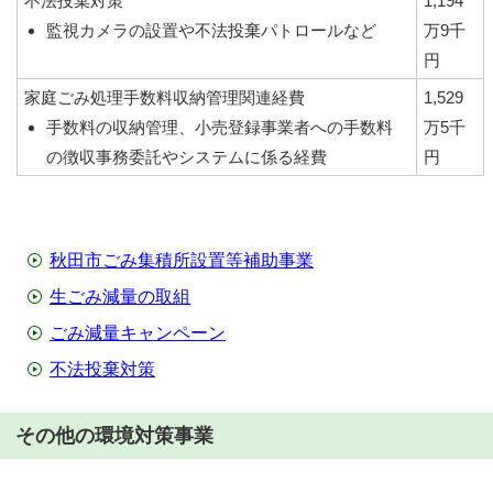
不法投棄対策
1,194
監視カメラの設置や不法投棄パトロールなど
万9千
円
家庭ごみ処理手数料収納管理関連経費
1,529
手数料の収納管理、小売登録事業者への手数料
万5千
の徴収事務委託やシステムに係る経費
円
秋田市ごみ集積所設置等補助事業
生ごみ減量の取組
ごみ減量キャンペーン
不法投棄対策
その他の環境対策事業