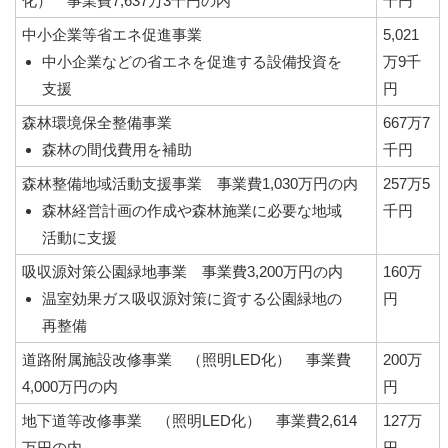
化） 事業費7,637万3千円の内
千円
中小企業等省エネ促進事業
5,021
中小企業などの省エネを促進する設備投資を
万9千
支援
円
森林環境保全整備事業
667万7
森林の間伐費用を補助
千円
森林整備地域活動支援事業 事業費1,030万円の内
257万5
森林経営計画の作成や森林施業に必要な地域
千円
活動に支援
吸収源対策公園緑地事業 事業費3,200万円の内
160万
温室効果ガス吸収源対策に資する公園緑地の
円
再整備
道路附属施設改修事業 （照明LED化） 事業費
200万
4,000万円の内
円
地下道等改修事業 （照明LED化） 事業費2,614
127万
万円の内
円