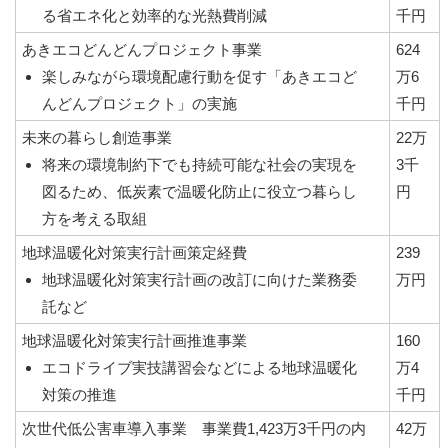
る省エネ化と効率的な光熱費削減
千円
あきエコどんどんプロジェクト事業
624
楽しみながら環境配慮行動を促す「あきエコど
万6
んどんプロジェクト」の実施
千円
未来の暮らし創造事業
22万
将来の環境制約下でも持続可能な社会の実現を
3千
図るため、低炭素で温暖化防止に役立つ暮らし
円
方を考える取組
地球温暖化対策実行計画策定経費
239
地球温暖化対策実行計画の改訂に向けた業務委
万円
託など
地球温暖化対策実行計画推進事業
160
エコドライブ実技講習会などによる地球温暖化
万4
対策の推進
千円
次世代低公害車導入事業 事業費1,423万3千円の内
42万