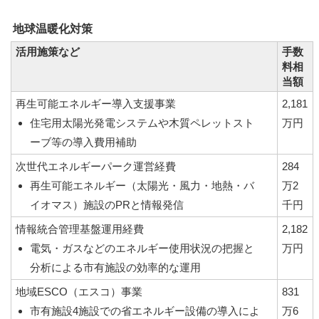
地球温暖化対策
活用施策など
手数
料相
当額
再生可能エネルギー導入支援事業
2,181
住宅用太陽光発電システムや木質ペレットスト
万円
ーブ等の導入費用補助
次世代エネルギーパーク運営経費
284
再生可能エネルギー（太陽光・風力・地熱・バ
万2
イオマス）施設のPRと情報発信
千円
情報統合管理基盤運用経費
2,182
電気・ガスなどのエネルギー使用状況の把握と
万円
分析による市有施設の効率的な運用
地域ESCO（エスコ）事業
831
市有施設4施設での省エネルギー設備の導入によ
万6