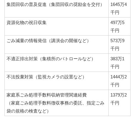
集団回収の普及促進（集団回収の奨励金を交付）
1645万4
千円
資源化物の祝日収集
497万5
千円
ごみ減量の情報発信（講演会の開催など）
573万9
千円
不適正排出対策（集積所のパトロールなど）
383万1
千円
不法投棄対策（監視カメラの設置など）
1444万2
千円
家庭系ごみ処理手数料収納管理関連経費
1379万2
（家庭ごみ処理手数料徴収事務の委託、指定ごみ
千円
袋の規格の検査など）