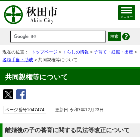
メニュー
現在の位置：
トップページ
>
くらしの情報
>
子育て・妊娠・出産
>
各種手当・助成
> 共同親権等について
共同親権等について
ページ番号1047474
更新日 令和7年12月23日
離婚後の子の養育に関する民法等改正について