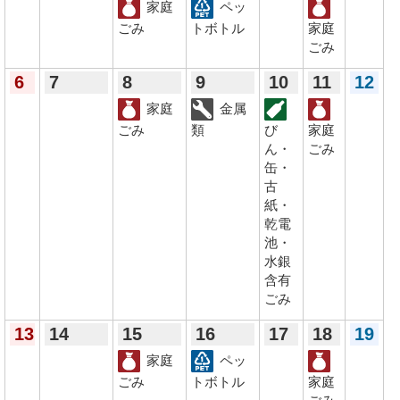
家庭
ペッ
ごみ
トボトル
家庭
ごみ
6
7
8
9
10
11
12
家庭
金属
ごみ
類
び
家庭
ん・
ごみ
缶・
古
紙・
乾電
池・
水銀
含有
ごみ
13
14
15
16
17
18
19
家庭
ペッ
ごみ
トボトル
家庭