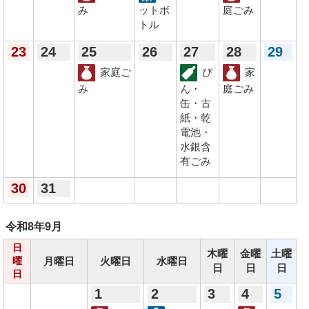
み
ットボ
庭ごみ
トル
23
24
25
26
27
28
29
家庭ご
び
家
み
ん・
庭ごみ
缶・古
紙・乾
電池・
水銀含
有ごみ
30
31
令和8年
9月
日
木曜
金曜
土曜
月曜日
火曜日
水曜日
曜
日
日
日
日
1
2
3
4
5