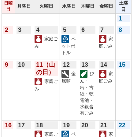
土曜
日曜
月曜日
火曜日
水曜日
木曜日
金曜日
日
日
1
2
3
4
5
6
7
8
家庭ご
ペ
家
み
ットボ
庭ごみ
トル
9
10
11
（山
12
13
14
15
の日）
金
び
家
属類
ん・
庭ごみ
家庭ご
缶・古
み
紙・乾
電池・
水銀含
有ごみ
16
17
18
19
20
21
22
家庭ご
ペ
家