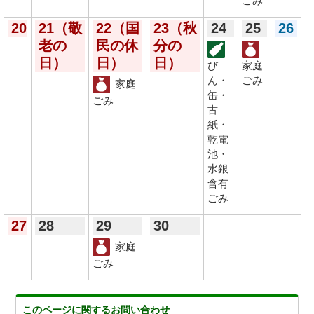
ごみ
20
21
（敬
22
（国
23
（秋
24
25
26
老の
民の休
分の
日）
日）
日）
び
家庭
ん・
ごみ
家庭
缶・
ごみ
古
紙・
乾電
池・
水銀
含有
ごみ
27
28
29
30
家庭
ごみ
このページに関する
お問い合わせ