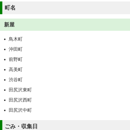
町名
新屋
鳥木町
沖田町
前野町
高美町
渋谷町
田尻沢東町
田尻沢西町
田尻沢中町
ごみ・収集日