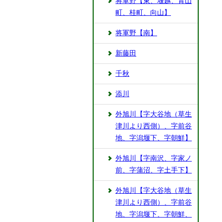
将軍野【東、堰越、青山
町、桂町、向山】
将軍野【南】
新藤田
千秋
添川
外旭川【字大谷地（草生
津川より西側）、字前谷
地、字潟堰下、字朝鮮】
外旭川【字南沢、字家ノ
前、字蒲沼、字土手下】
外旭川【字大谷地（草生
津川より西側）、字前谷
地、字潟堰下、字朝鮮、