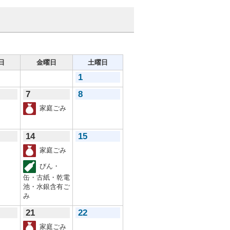
日
金曜日
土曜日
1
7
8
家庭ごみ
14
15
家庭ごみ
びん・
缶・古紙・乾電
池・水銀含有ご
み
21
22
家庭ごみ