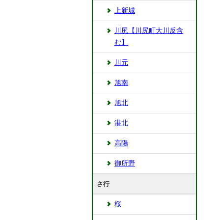
上新城
川尻【川尻町大川反含
む】
川元
旭南
旭北
港北
高陽
御所野
さ行
桜