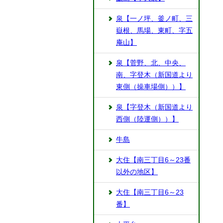
泉【一ノ坪、釜ノ町、三
嶽根、馬場、東町、字五
庵山】
泉【菅野、北、中央、
南、字登木（新国道より
東側（操車場側））】
泉【字登木（新国道より
西側（陸運側））】
牛島
大住【南三丁目6～23番
以外の地区】
大住【南三丁目6～23
番】