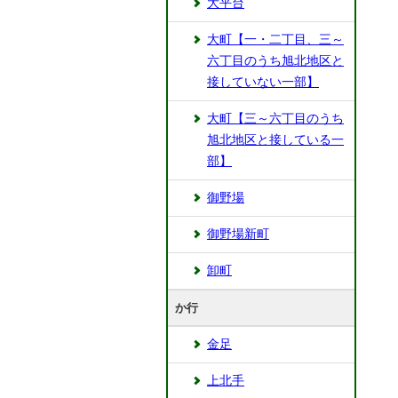
大平台
大町【一・二丁目、三～
六丁目のうち旭北地区と
接していない一部】
大町【三～六丁目のうち
旭北地区と接している一
部】
御野場
御野場新町
卸町
か行
金足
上北手