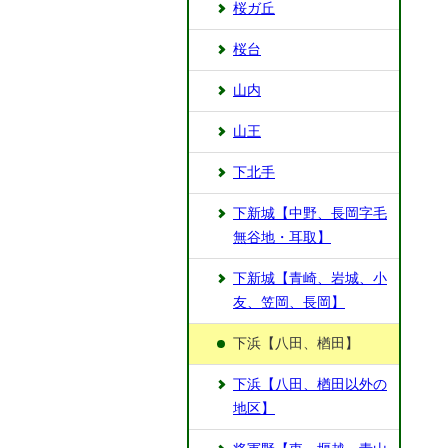
桜ガ丘
桜台
山内
山王
下北手
下新城【中野、長岡字毛
無谷地・耳取】
下新城【青崎、岩城、小
友、笠岡、長岡】
下浜【八田、楢田】
下浜【八田、楢田以外の
地区】