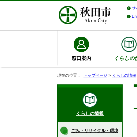
サ
En
窓口案内
くらしの
現在の位置：
トップページ
>
くらしの情報
くらしの情報
ごみ・リサイクル・環境