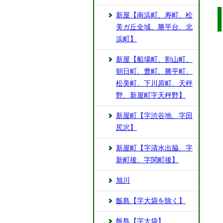
新屋【南浜町、寿町、松
美ガ丘全域、勝平台、北
浜町】
新屋【船場町、割山町、
朝日町、豊町、勝平町、
松美町、下川原町、天秤
野、新屋町字天秤野】
新屋町【字渋谷地、字田
尻沢】
新屋町【字清水出脇、字
新町後、字関町後】
旭川
飯島【字大袋を除く】
飯島【字大袋】