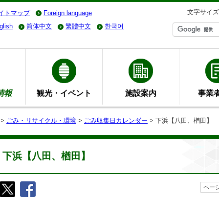
文字サイズ
イトマップ
Foreign language
glish
简体中文
繁體中文
한국어
情報
観光・イベント
施設案内
事業
>
ごみ・リサイクル・環境
>
ごみ収集日カレンダー
> 下浜【八田、楢田】
下浜【八田、楢田】
ページ