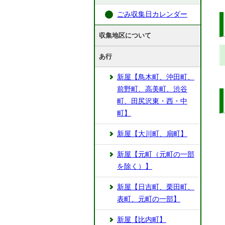
ごみ収集日カレンダー
収集地区について
あ行
新屋【鳥木町、沖田町、
前野町、高美町、渋谷
町、田尻沢東・西・中
町】
新屋【大川町、扇町】
新屋【元町（元町の一部
を除く）】
新屋【日吉町、栗田町、
表町、元町の一部】
新屋【比内町】