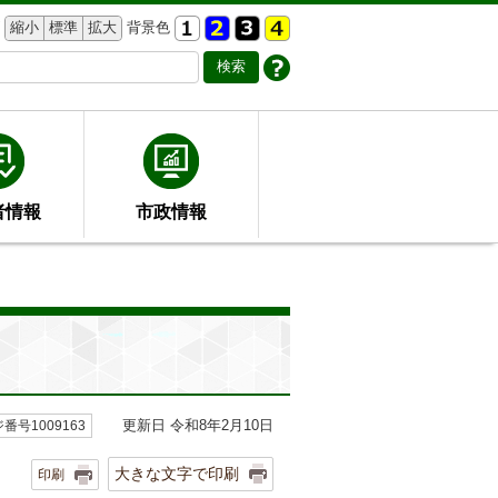
縮小
標準
拡大
背景色
者情報
市政情報
更新日 令和8年2月10日
番号1009163
大きな文字で印刷
印刷