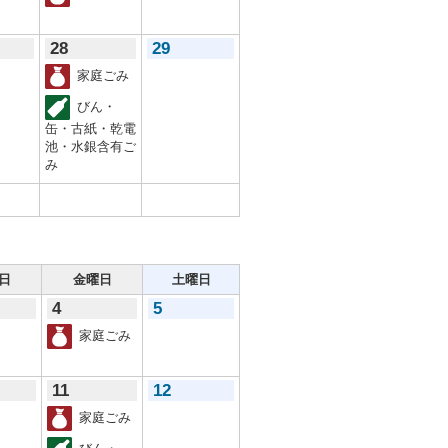
28
29
家庭ごみ
びん・
缶・古紙・乾電
池・水銀含有ご
み
日
金曜日
土曜日
4
5
家庭ごみ
11
12
家庭ごみ