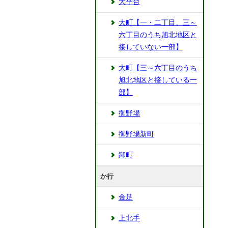
大平台
大町【一・二丁目、三～
六丁目のうち旭北地区と
接していない一部】
大町【三～六丁目のうち
旭北地区と接している一
部】
御野場
御野場新町
卸町
か行
金足
上北手