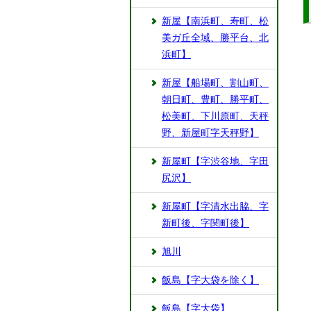
新屋【南浜町、寿町、松
美ガ丘全域、勝平台、北
浜町】
新屋【船場町、割山町、
朝日町、豊町、勝平町、
松美町、下川原町、天秤
野、新屋町字天秤野】
新屋町【字渋谷地、字田
尻沢】
新屋町【字清水出脇、字
新町後、字関町後】
旭川
飯島【字大袋を除く】
飯島【字大袋】