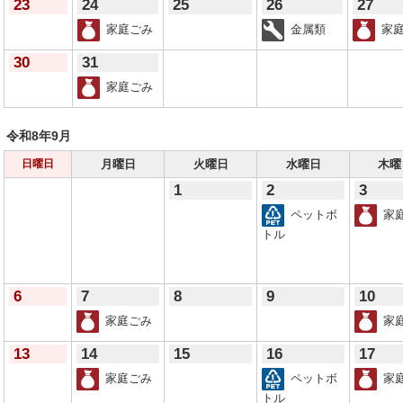
23
24
25
26
27
家庭ごみ
金属類
家庭
30
31
家庭ごみ
令和8年
9月
月曜日
火曜日
水曜日
木曜
日曜日
1
2
3
ペットボ
家
トル
6
7
8
9
10
家庭ごみ
家
13
14
15
16
17
家庭ごみ
ペットボ
家
トル