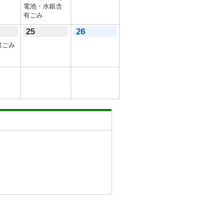
電池・水銀含
有ごみ
25
26
庭ごみ