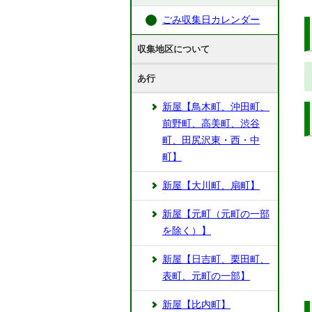
ごみ収集日カレンダー
収集地区について
あ行
新屋【鳥木町、沖田町、
前野町、高美町、渋谷
町、田尻沢東・西・中
町】
新屋【大川町、扇町】
新屋【元町（元町の一部
を除く）】
新屋【日吉町、栗田町、
表町、元町の一部】
新屋【比内町】