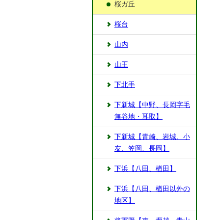
桜ガ丘
桜台
山内
山王
下北手
下新城【中野、長岡字毛
無谷地・耳取】
下新城【青崎、岩城、小
友、笠岡、長岡】
下浜【八田、楢田】
下浜【八田、楢田以外の
地区】