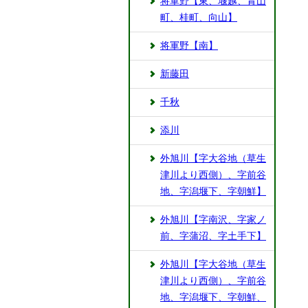
将軍野【東、堰越、青山
町、桂町、向山】
将軍野【南】
新藤田
千秋
添川
外旭川【字大谷地（草生
津川より西側）、字前谷
地、字潟堰下、字朝鮮】
外旭川【字南沢、字家ノ
前、字蒲沼、字土手下】
外旭川【字大谷地（草生
津川より西側）、字前谷
地、字潟堰下、字朝鮮、