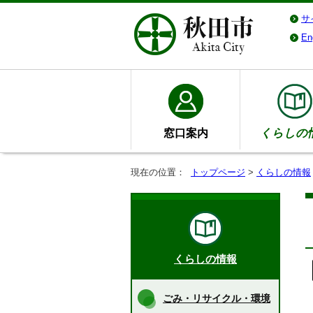
サ
En
窓口案内
くらしの
現在の位置：
トップページ
>
くらしの情報
くらしの情報
ごみ・リサイクル・環境