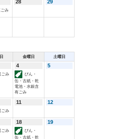
28
29
ごみ
日
金曜日
土曜日
4
5
庭ごみ
びん・
缶・古紙・乾
電池・水銀含
有ごみ
11
12
庭ごみ
18
19
庭ごみ
びん・
缶・古紙・乾