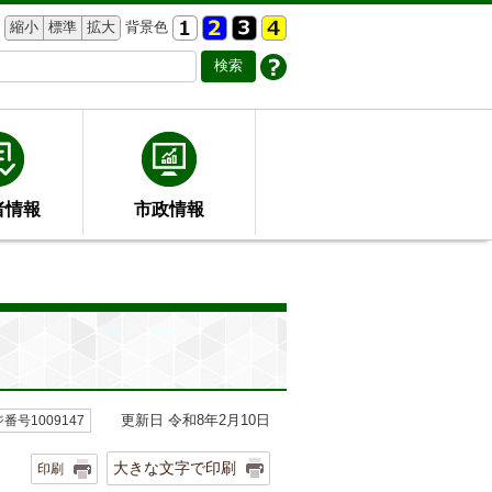
縮小
標準
拡大
背景色
者情報
市政情報
更新日 令和8年2月10日
番号1009147
大きな文字で印刷
印刷