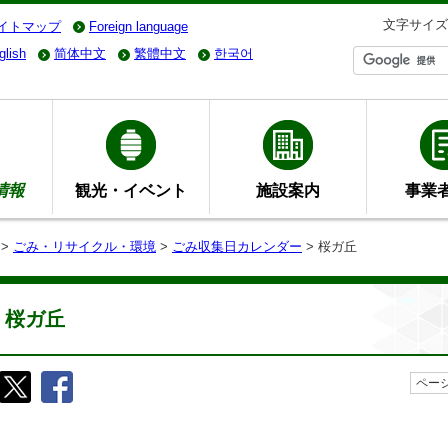
文字サイズ
イトマップ
Foreign language
glish
简体中文
繁體中文
한국어
情報
観光・イベント
施設案内
事業
>
ごみ・リサイクル・環境
>
ごみ収集日カレンダー
> 桜ガ丘
桜ガ丘
ページ