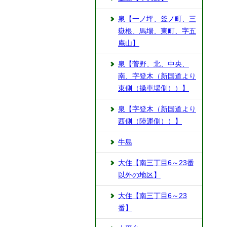
泉【一ノ坪、釜ノ町、三
嶽根、馬場、東町、字五
庵山】
泉【菅野、北、中央、
南、字登木（新国道より
東側（操車場側））】
泉【字登木（新国道より
西側（陸運側））】
牛島
大住【南三丁目6～23番
以外の地区】
大住【南三丁目6～23
番】