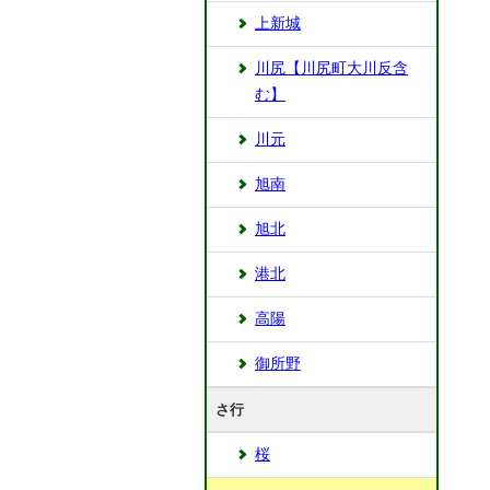
上新城
川尻【川尻町大川反含
む】
川元
旭南
旭北
港北
高陽
御所野
さ行
桜