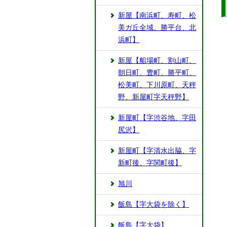
新屋【南浜町、寿町、松
美ガ丘全域、勝平台、北
浜町】
新屋【船場町、割山町、
朝日町、豊町、勝平町、
松美町、下川原町、天秤
野、新屋町字天秤野】
新屋町【字渋谷地、字田
尻沢】
新屋町【字清水出脇、字
新町後、字関町後】
旭川
飯島【字大袋を除く】
飯島【字大袋】