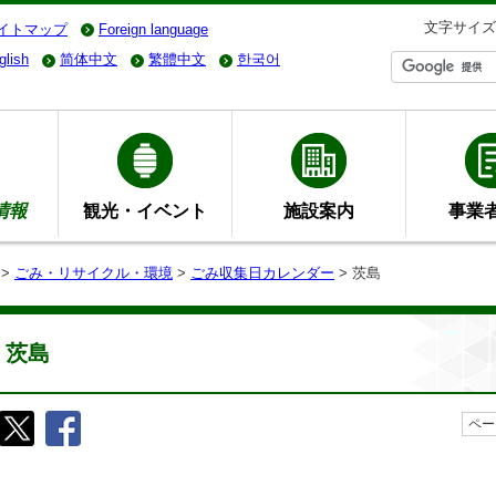
文字サイズ
イトマップ
Foreign language
glish
简体中文
繁體中文
한국어
情報
観光・イベント
施設案内
事業
>
ごみ・リサイクル・環境
>
ごみ収集日カレンダー
> 茨島
茨島
ペー