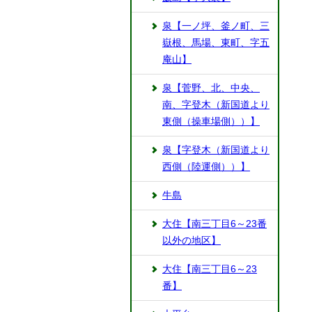
泉【一ノ坪、釜ノ町、三
嶽根、馬場、東町、字五
庵山】
泉【菅野、北、中央、
南、字登木（新国道より
東側（操車場側））】
泉【字登木（新国道より
西側（陸運側））】
牛島
大住【南三丁目6～23番
以外の地区】
大住【南三丁目6～23
番】