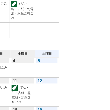
ごみ
びん・
缶・古紙・乾電
池・水銀含有ご
み
日
金曜日
土曜日
4
5
庭ごみ
11
12
庭ごみ
びん・
缶・古紙・乾
電池・水銀含
有ごみ
18
19