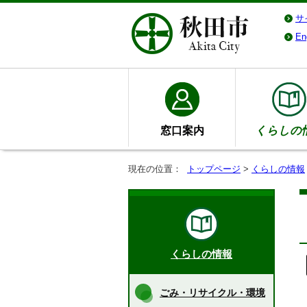
サ
En
窓口案内
くらしの
現在の位置：
トップページ
>
くらしの情報
くらしの情報
ごみ・リサイクル・環境