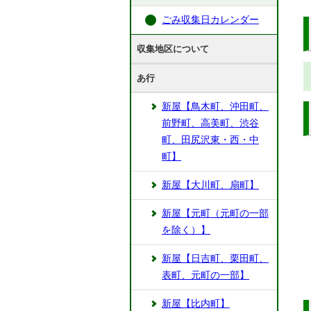
ごみ収集日カレンダー
収集地区について
あ行
新屋【鳥木町、沖田町、
前野町、高美町、渋谷
町、田尻沢東・西・中
町】
新屋【大川町、扇町】
新屋【元町（元町の一部
を除く）】
新屋【日吉町、栗田町、
表町、元町の一部】
新屋【比内町】