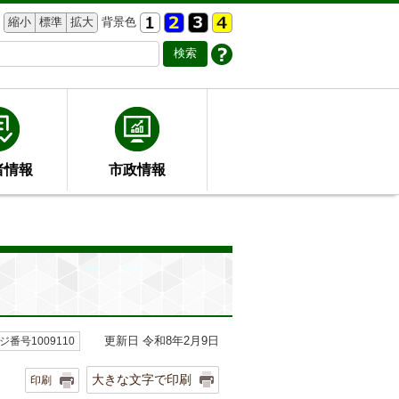
縮小
標準
拡大
背景色
者情報
市政情報
更新日 令和8年2月9日
ジ番号1009110
大きな文字で印刷
印刷