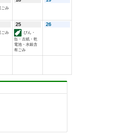
庭ごみ
25
26
庭ごみ
びん・
缶・古紙・乾
電池・水銀含
有ごみ