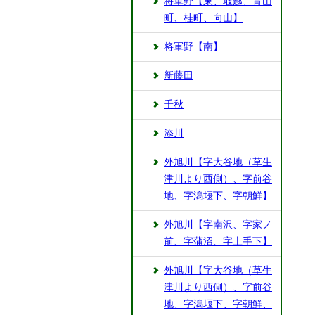
将軍野【東、堰越、青山
町、桂町、向山】
将軍野【南】
新藤田
千秋
添川
外旭川【字大谷地（草生
津川より西側）、字前谷
地、字潟堰下、字朝鮮】
外旭川【字南沢、字家ノ
前、字蒲沼、字土手下】
外旭川【字大谷地（草生
津川より西側）、字前谷
地、字潟堰下、字朝鮮、