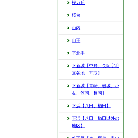
桜ガ丘
桜台
山内
山王
下北手
下新城【中野、長岡字毛
無谷地・耳取】
下新城【青崎、岩城、小
友、笠岡、長岡】
下浜【八田、楢田】
下浜【八田、楢田以外の
地区】