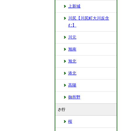
上新城
川尻【川尻町大川反含
む】
川元
旭南
旭北
港北
高陽
御所野
さ行
桜