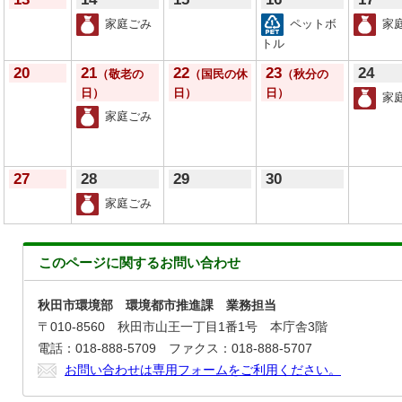
家庭ごみ
ペットボ
家
トル
20
21
22
23
24
（敬老の
（国民の休
（秋分の
日）
日）
日）
家
家庭ごみ
27
28
29
30
家庭ごみ
このページに関する
お問い合わせ
秋田市環境部 環境都市推進課 業務担当
〒010-8560 秋田市山王一丁目1番1号 本庁舎3階
電話：018-888-5709 ファクス：018-888-5707
お問い合わせは専用フォームをご利用ください。