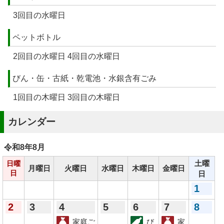
3回目の水曜日
ペットボトル
2回目の水曜日 4回目の水曜日
びん・缶・古紙・乾電池・水銀含有ごみ
1回目の木曜日 3回目の木曜日
カレンダー
令和8年
8月
土曜
日曜
月曜日
火曜日
水曜日
木曜日
金曜日
日
日
1
2
3
4
5
6
7
8
家庭ご
び
家