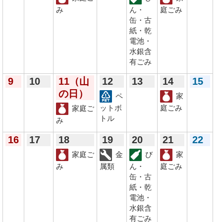
み
ん・
庭ごみ
缶・古
紙・乾
電池・
水銀含
有ごみ
9
10
11
（山
12
13
14
15
の日）
ペ
家
ットボ
庭ごみ
家庭ご
トル
み
16
17
18
19
20
21
22
家庭ご
金
び
家
み
属類
ん・
庭ごみ
缶・古
紙・乾
電池・
水銀含
有ごみ