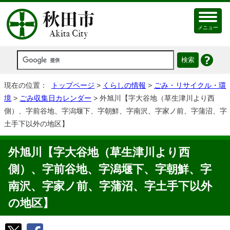
メニュー
現在の位置：
トップページ
>
くらしの情報
>
ごみ・リサイクル・環
境
>
ごみ収集日カレンダー
> 外旭川【字大谷地（草生津川より西
側）、字前谷地、字潟堰下、字朝鮮、字南沢、字家ノ前、字蒲沼、字
土手下以外の地区】
外旭川【字大谷地（草生津川より西
側）、字前谷地、字潟堰下、字朝鮮、字
南沢、字家ノ前、字蒲沼、字土手下以外
の地区】