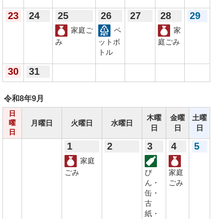
23
24
25
26
27
28
29
家庭ご
ペ
家
み
ットボ
庭ごみ
トル
30
31
令和8年
9月
日
木曜
金曜
土曜
月曜日
火曜日
水曜日
曜
日
日
日
日
1
2
3
4
5
家庭
ごみ
び
家庭
ん・
ごみ
缶・
古
紙・