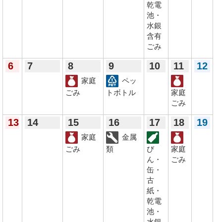
乾電
池・
水銀
含有
ごみ
6
7
8
9
10
11
12
家庭
ペッ
ごみ
トボトル
家庭
ごみ
13
14
15
16
17
18
19
家庭
金属
ごみ
類
び
家庭
ん・
ごみ
缶・
古
紙・
乾電
池・
水銀