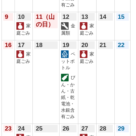
有ごみ
9
10
11
（山
12
13
14
15
の日）
家
金
家
庭ごみ
属類
庭ごみ
16
17
18
19
20
21
22
家
ペ
家
庭ごみ
ットボ
庭ごみ
トル
び
ん・か
ん・古
紙・乾
電池・
水銀含
有ごみ
23
24
25
26
27
28
29