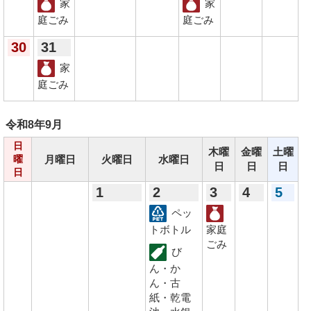
家
家
庭ごみ
庭ごみ
30
31
家
庭ごみ
令和8年
9月
日
木曜
金曜
土曜
月曜日
火曜日
水曜日
曜
日
日
日
日
1
2
3
4
5
ペッ
トボトル
家庭
ごみ
び
ん・か
ん・古
紙・乾電