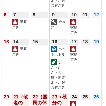
池・水銀
含有ごみ
6
7
8
9
10
11
12
家庭
金属
ごみ
類
家庭
ごみ
13
14
15
16
17
18
19
家庭
ペッ
ごみ
トボトル
家庭
ごみ
び
ん・か
ん・古
紙・乾電
池・水銀
含有ごみ
20
21
（敬
22
（国
23
（秋
24
25
26
老の
民の休
分の