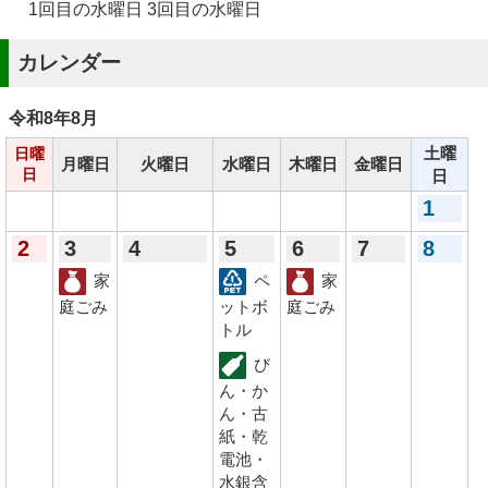
1回目の水曜日 3回目の水曜日
カレンダー
令和8年
8月
土曜
日曜
月曜日
火曜日
水曜日
木曜日
金曜日
日
日
1
2
3
4
5
6
7
8
家
ペ
家
庭ごみ
ットボ
庭ごみ
トル
び
ん・か
ん・古
紙・乾
電池・
水銀含