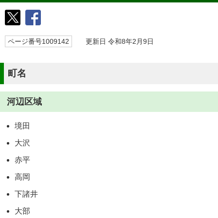
ページ番号1009142
更新日 令和8年2月9日
町名
河辺区域
境田
大沢
赤平
高岡
下諸井
大部