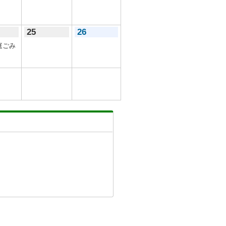
25
26
庭ごみ