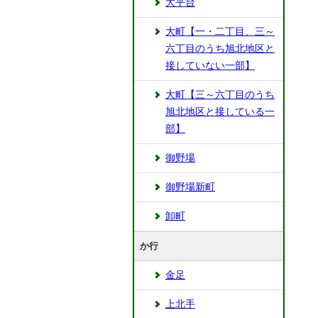
大平台
大町【一・二丁目、三～
六丁目のうち旭北地区と
接していない一部】
大町【三～六丁目のうち
旭北地区と接している一
部】
御野場
御野場新町
卸町
か行
金足
上北手