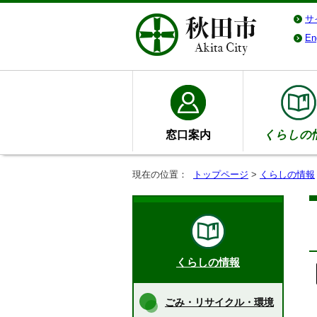
サ
En
窓口案内
くらしの
現在の位置：
トップページ
>
くらしの情報
くらしの情報
ごみ・リサイクル・環境