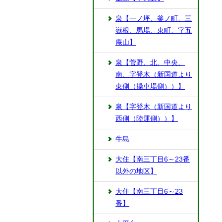
泉【一ノ坪、釜ノ町、三
嶽根、馬場、東町、字五
庵山】
泉【菅野、北、中央、
南、字登木（新国道より
東側（操車場側））】
泉【字登木（新国道より
西側（陸運側））】
牛島
大住【南三丁目6～23番
以外の地区】
大住【南三丁目6～23
番】