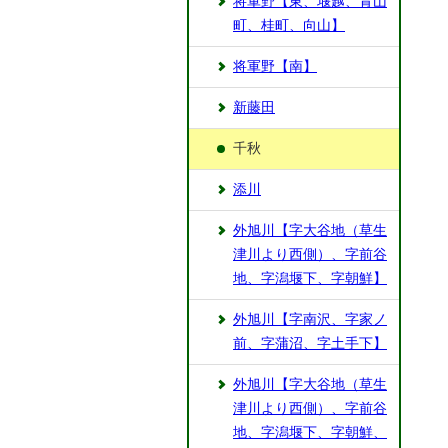
将軍野【東、堰越、青山
町、桂町、向山】
将軍野【南】
新藤田
千秋
添川
外旭川【字大谷地（草生
津川より西側）、字前谷
地、字潟堰下、字朝鮮】
外旭川【字南沢、字家ノ
前、字蒲沼、字土手下】
外旭川【字大谷地（草生
津川より西側）、字前谷
地、字潟堰下、字朝鮮、