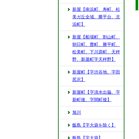
新屋【南浜町、寿町、松
美ガ丘全域、勝平台、北
浜町】
新屋【船場町、割山町、
朝日町、豊町、勝平町、
松美町、下川原町、天秤
野、新屋町字天秤野】
新屋町【字渋谷地、字田
尻沢】
新屋町【字清水出脇、字
新町後、字関町後】
旭川
飯島【字大袋を除く】
飯島【字大袋】