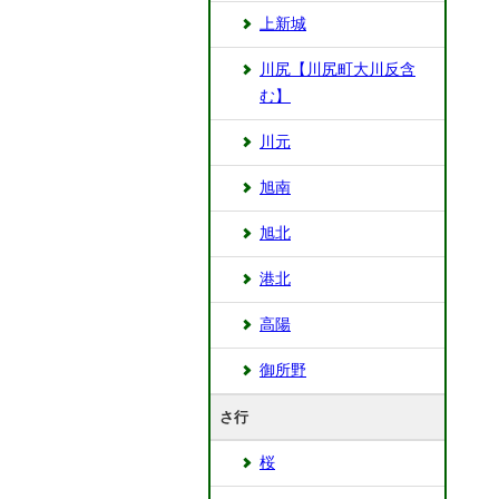
上新城
川尻【川尻町大川反含
む】
川元
旭南
旭北
港北
高陽
御所野
さ行
桜