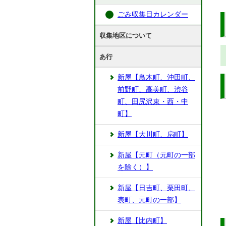
ごみ収集日カレンダー
収集地区について
あ行
新屋【鳥木町、沖田町、
前野町、高美町、渋谷
町、田尻沢東・西・中
町】
新屋【大川町、扇町】
新屋【元町（元町の一部
を除く）】
新屋【日吉町、栗田町、
表町、元町の一部】
新屋【比内町】