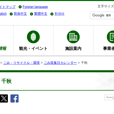
文字サイズ
イトマップ
Foreign language
glish
简体中文
繁體中文
한국어
情報
観光・イベント
施設案内
事業
>
ごみ・リサイクル・環境
>
ごみ収集日カレンダー
> 千秋
千秋
ページ