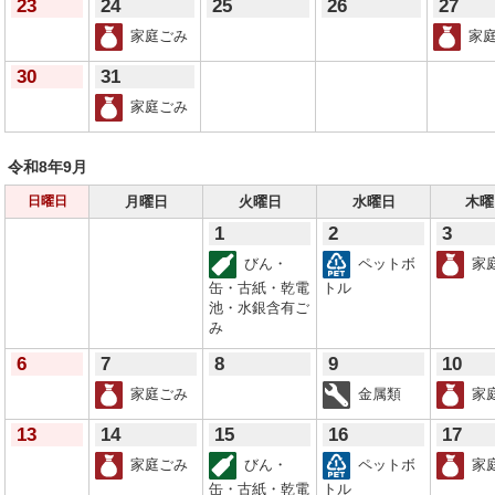
23
24
25
26
27
家庭ごみ
家庭
30
31
家庭ごみ
令和8年
9月
月曜日
火曜日
水曜日
木曜
日曜日
1
2
3
びん・
ペットボ
家
缶・古紙・乾電
トル
池・水銀含有ご
み
6
7
8
9
10
家庭ごみ
金属類
家
13
14
15
16
17
家庭ごみ
びん・
ペットボ
家
缶・古紙・乾電
トル