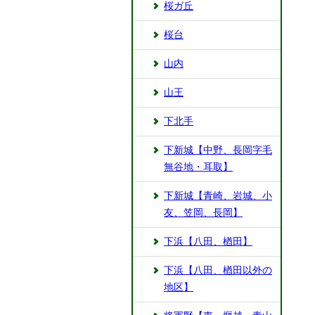
桜ガ丘
桜台
山内
山王
下北手
下新城【中野、長岡字毛
無谷地・耳取】
下新城【青崎、岩城、小
友、笠岡、長岡】
下浜【八田、楢田】
下浜【八田、楢田以外の
地区】