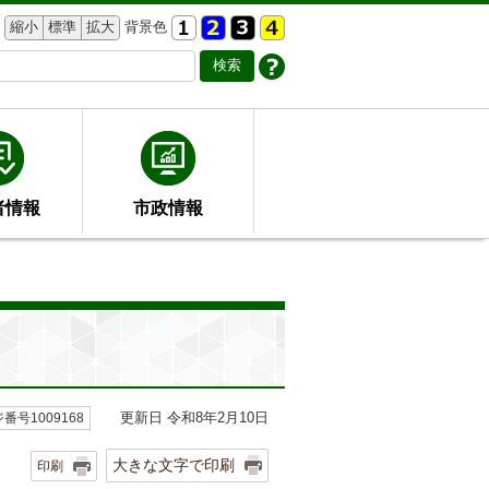
縮小
標準
拡大
背景色
者情報
市政情報
更新日 令和8年2月10日
番号1009168
大きな文字で印刷
印刷