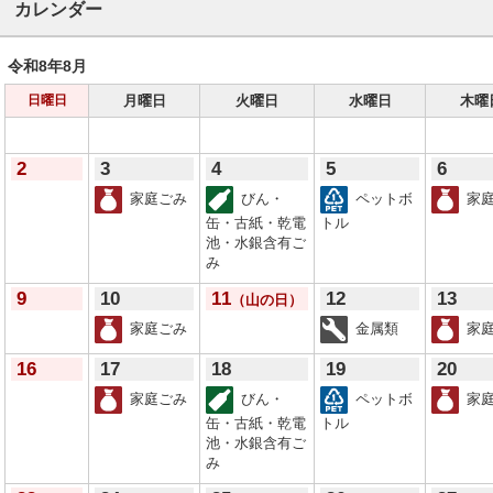
カレンダー
令和8年
8月
月曜日
火曜日
水曜日
木曜
日曜日
2
3
4
5
6
家庭ごみ
びん・
ペットボ
家庭
缶・古紙・乾電
トル
池・水銀含有ご
み
9
10
11
12
13
（山の日）
家庭ごみ
金属類
家庭
16
17
18
19
20
家庭ごみ
びん・
ペットボ
家庭
缶・古紙・乾電
トル
池・水銀含有ご
み