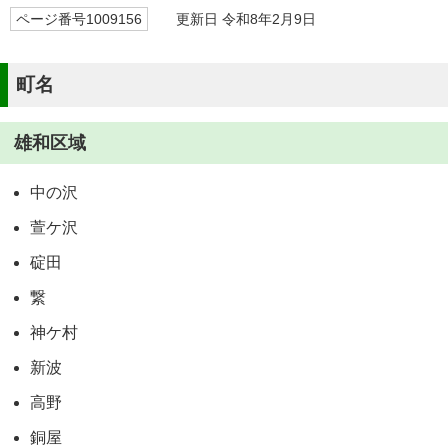
ページ番号1009156
更新日 令和8年2月9日
町名
雄和区域
中の沢
萱ケ沢
碇田
繋
神ケ村
新波
高野
銅屋