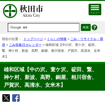
メニュー
現在の位置：
トップページ
>
くらしの情報
>
ごみ・リサイクル・環
境
>
ごみ収集日カレンダー
> 雄和区域【中の沢、萱ケ沢、碇田、
繋、神ケ村、新波、高野、銅屋、相川宿舎、戸賀沢、高清水、女米
木】
雄和区域【中の沢、萱ケ沢、碇田、繋、
神ケ村、新波、高野、銅屋、相川宿舎、
戸賀沢、高清水、女米木】