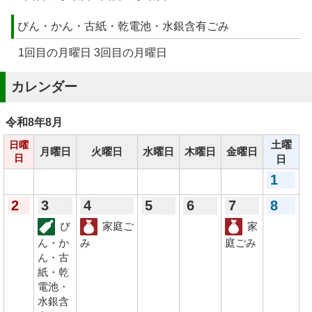
びん・かん・古紙・乾電池・水銀含有ごみ
1回目の月曜日 3回目の月曜日
カレンダー
令和8年
8月
土曜
日曜
月曜日
火曜日
水曜日
木曜日
金曜日
日
日
1
2
3
4
5
6
7
8
び
家庭ご
家
ん・か
み
庭ごみ
ん・古
紙・乾
電池・
水銀含