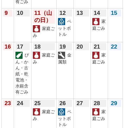
有ごみ
9
10
11
（山
12
13
14
15
の日）
ペ
家
ットボ
庭ごみ
家庭ご
トル
み
16
17
18
19
20
21
22
び
家庭ご
金
家
ん・か
み
属類
庭ごみ
ん・古
紙・乾
電池・
水銀含
有ごみ
23
24
25
26
27
28
29
家庭ご
ペ
家
み
ットボ
庭ごみ
トル