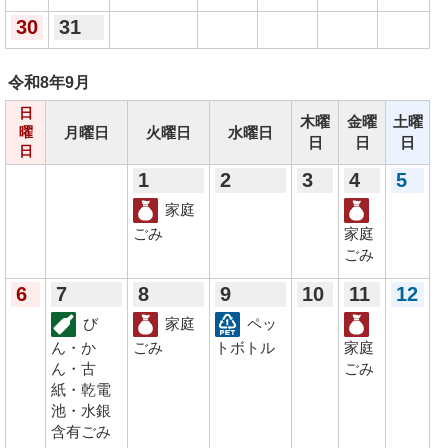
30
31
令和8年
9月
日
木曜
金曜
土曜
月曜日
火曜日
水曜日
曜
日
日
日
日
1
2
3
4
5
家庭
ごみ
家庭
ごみ
6
7
8
9
10
11
12
び
家庭
ペッ
ん・か
ごみ
トボトル
家庭
ん・古
ごみ
紙・乾電
池・水銀
含有ごみ