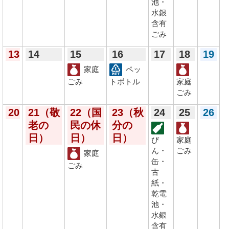
池・
水銀
含有
ごみ
13
14
15
16
17
18
19
家庭
ペッ
ごみ
トボトル
家庭
ごみ
20
21
（敬
22
（国
23
（秋
24
25
26
老の
民の休
分の
日）
日）
日）
び
家庭
ん・
ごみ
家庭
缶・
ごみ
古
紙・
乾電
池・
水銀
含有