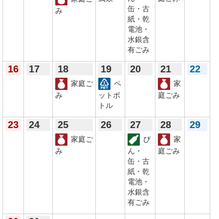
缶・古
み
紙・乾
電池・
水銀含
有ごみ
16
17
18
19
20
21
22
家庭ご
ペ
家
み
ットボ
庭ごみ
トル
23
24
25
26
27
28
29
家庭ご
び
家
み
ん・
庭ごみ
缶・古
紙・乾
電池・
水銀含
有ごみ