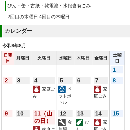
びん・缶・古紙・乾電池・水銀含有ごみ
2回目の木曜日 4回目の木曜日
カレンダー
令和8年
8月
土曜
日曜
月曜日
火曜日
水曜日
木曜日
金曜日
日
日
1
2
3
4
5
6
7
8
家庭ご
ペ
家
み
ットボ
庭ごみ
トル
9
10
11
（山
12
13
14
15
の日）
金
び
家
属類
ん・
庭ごみ
家庭ご