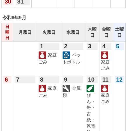
30
31
令和8年
9月
日
木曜
金曜
土曜
月曜日
火曜日
水曜日
曜
日
日
日
日
1
2
3
4
5
家庭
ペッ
ごみ
トボトル
家庭
ごみ
6
7
8
9
10
11
12
家庭
金属
ごみ
類
び
家庭
ん・
ごみ
缶・
古
紙・
乾電