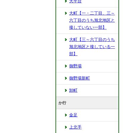
大平台
大町【一・二丁目、三～
六丁目のうち旭北地区と
接していない一部】
大町【三～六丁目のうち
旭北地区と接している一
部】
御野場
御野場新町
卸町
か行
金足
上北手