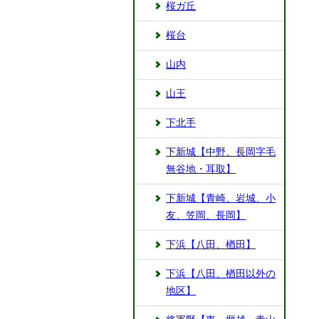
桜ガ丘
桜台
山内
山王
下北手
下新城【中野、長岡字毛
無谷地・耳取】
下新城【青崎、岩城、小
友、笠岡、長岡】
下浜【八田、楢田】
下浜【八田、楢田以外の
地区】