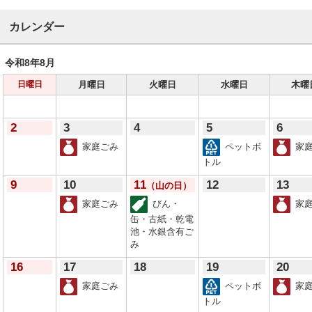
カレンダー
令和8年
8月
月曜日
火曜日
水曜日
木曜
日曜日
2
3
4
5
6
家庭ごみ
ペットボ
家庭
トル
9
10
11
12
13
（山の日）
家庭ごみ
びん・
家庭
缶・古紙・乾電
池・水銀含有ご
み
16
17
18
19
20
家庭ごみ
ペットボ
家庭
トル