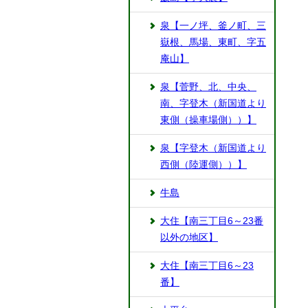
泉【一ノ坪、釜ノ町、三
嶽根、馬場、東町、字五
庵山】
泉【菅野、北、中央、
南、字登木（新国道より
東側（操車場側））】
泉【字登木（新国道より
西側（陸運側））】
牛島
大住【南三丁目6～23番
以外の地区】
大住【南三丁目6～23
番】