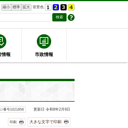
縮小
標準
拡大
背景色
者情報
市政情報
更新日 令和8年2月9日
ジ番号1021856
大きな文字で印刷
印刷