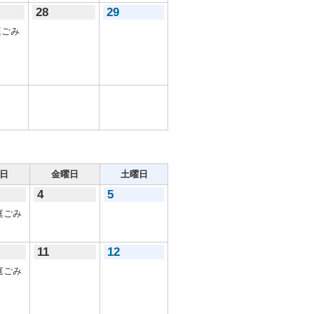
28
29
ごみ
日
金曜日
土曜日
4
5
庭ごみ
11
12
庭ごみ