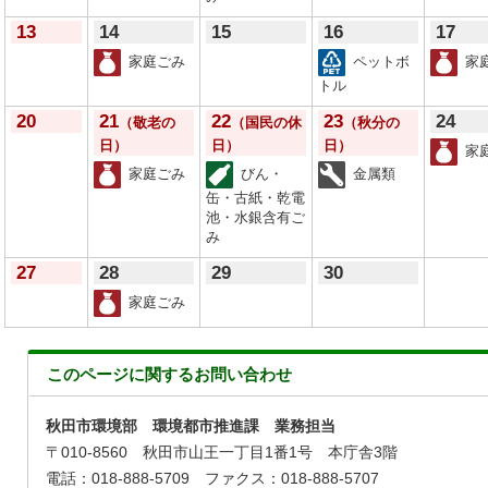
13
14
15
16
17
家庭ごみ
ペットボ
家
トル
20
21
22
23
24
（敬老の
（国民の休
（秋分の
日）
日）
日）
家
家庭ごみ
びん・
金属類
缶・古紙・乾電
池・水銀含有ご
み
27
28
29
30
家庭ごみ
このページに関する
お問い合わせ
秋田市環境部 環境都市推進課 業務担当
〒010-8560 秋田市山王一丁目1番1号 本庁舎3階
電話：018-888-5709 ファクス：018-888-5707