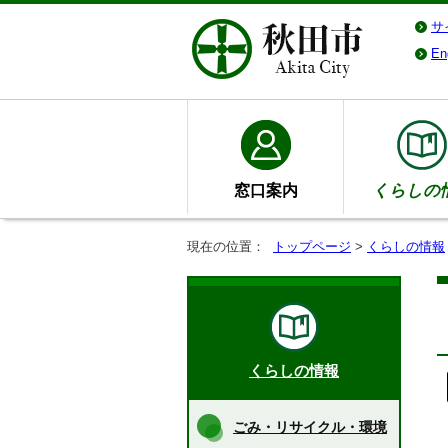
サ
En
窓口案内
くらしの
現在の位置：
トップページ
>
くらしの情報
くらしの情報
ごみ・リサイクル・環境