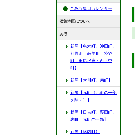
ごみ収集日カレンダー
収集地区について
あ行
新屋【鳥木町、沖田町、
前野町、高美町、渋谷
町、田尻沢東・西・中
町】
新屋【大川町、扇町】
新屋【元町（元町の一部
を除く）】
新屋【日吉町、栗田町、
表町、元町の一部】
新屋【比内町】