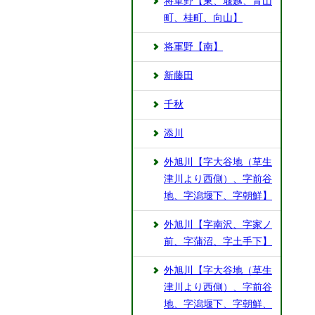
将軍野【東、堰越、青山
町、桂町、向山】
将軍野【南】
新藤田
千秋
添川
外旭川【字大谷地（草生
津川より西側）、字前谷
地、字潟堰下、字朝鮮】
外旭川【字南沢、字家ノ
前、字蒲沼、字土手下】
外旭川【字大谷地（草生
津川より西側）、字前谷
地、字潟堰下、字朝鮮、