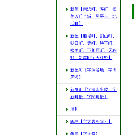
新屋【南浜町、寿町、松
美ガ丘全域、勝平台、北
浜町】
新屋【船場町、割山町、
朝日町、豊町、勝平町、
松美町、下川原町、天秤
野、新屋町字天秤野】
新屋町【字渋谷地、字田
尻沢】
新屋町【字清水出脇、字
新町後、字関町後】
旭川
飯島【字大袋を除く】
飯島【字大袋】