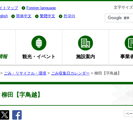
文字サイズ
イトマップ
Foreign language
glish
简体中文
繁體中文
한국어
情報
観光・イベント
施設案内
事業
>
ごみ・リサイクル・環境
>
ごみ収集日カレンダー
> 柳田【字鳥越】
柳田【字鳥越】
ペー