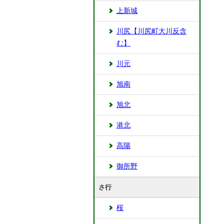
上新城
川尻【川尻町大川反含
む】
川元
旭南
旭北
港北
高陽
御所野
さ行
桜