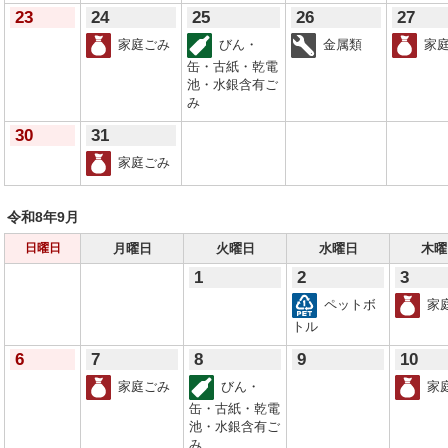
23
24
25
26
27
家庭ごみ
びん・
金属類
家庭
缶・古紙・乾電
池・水銀含有ご
み
30
31
家庭ごみ
令和8年
9月
月曜日
火曜日
水曜日
木曜
日曜日
1
2
3
ペットボ
家
トル
6
7
8
9
10
家庭ごみ
びん・
家
缶・古紙・乾電
池・水銀含有ご
み