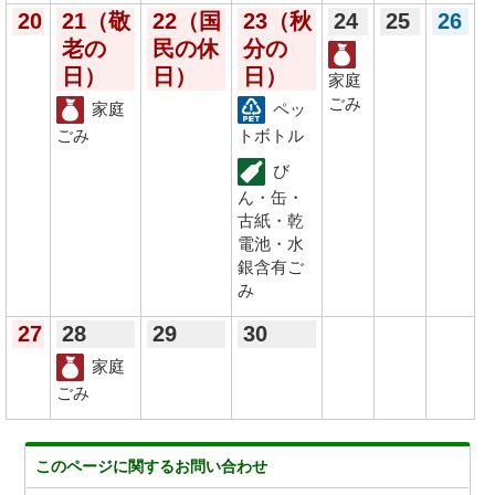
20
21
（敬
22
（国
23
（秋
24
25
26
老の
民の休
分の
日）
日）
日）
家庭
ごみ
家庭
ペッ
ごみ
トボトル
び
ん・缶・
古紙・乾
電池・水
銀含有ご
み
27
28
29
30
家庭
ごみ
このページに関する
お問い合わせ