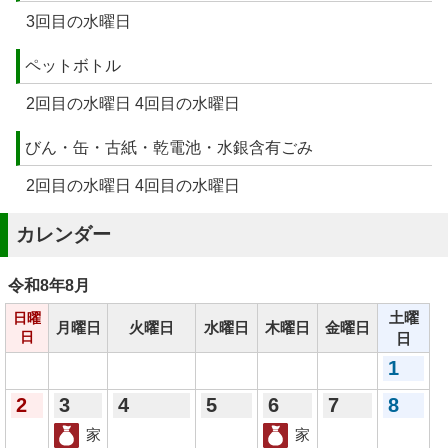
3回目の水曜日
ペットボトル
2回目の水曜日 4回目の水曜日
びん・缶・古紙・乾電池・水銀含有ごみ
2回目の水曜日 4回目の水曜日
カレンダー
令和8年
8月
土曜
日曜
月曜日
火曜日
水曜日
木曜日
金曜日
日
日
1
2
3
4
5
6
7
8
家
家