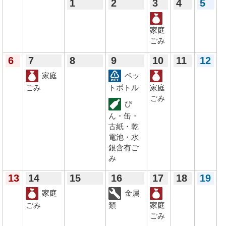
1
2
3
4
5
家庭
ごみ
6
7
8
9
10
11
12
家庭
ペッ
ごみ
トボトル
家庭
ごみ
び
ん・缶・
古紙・乾
電池・水
銀含有ご
み
13
14
15
16
17
18
19
家庭
金属
ごみ
類
家庭
ごみ