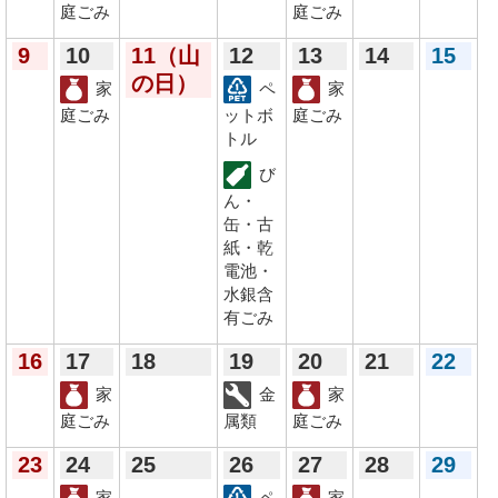
庭ごみ
庭ごみ
9
10
11
（山
12
13
14
15
の日）
家
ペ
家
庭ごみ
ットボ
庭ごみ
トル
び
ん・
缶・古
紙・乾
電池・
水銀含
有ごみ
16
17
18
19
20
21
22
家
金
家
庭ごみ
属類
庭ごみ
23
24
25
26
27
28
29
家
ペ
家