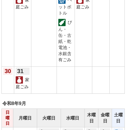
庭ごみ
ットボ
庭ごみ
トル
び
ん・
缶・古
紙・乾
電池・
水銀含
有ごみ
30
31
家
庭ごみ
令和8年
9月
日
木曜
金曜
土曜
月曜日
火曜日
水曜日
曜
日
日
日
日