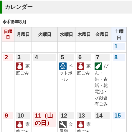
カレンダー
令和8年
8月
土曜
日曜
月曜日
火曜日
水曜日
木曜日
金曜日
日
日
1
2
3
4
5
6
7
8
家
ペ
家
び
庭ごみ
ットボ
庭ごみ
ん・
トル
缶・古
紙・乾
電池・
水銀含
有ごみ
9
10
11
（山
12
13
14
15
の日）
家
金
家
庭ごみ
属類
庭ごみ