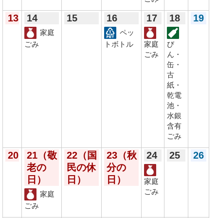
13
14
15
16
17
18
19
家庭
ペッ
ごみ
トボトル
家庭
び
ごみ
ん・
缶・
古
紙・
乾電
池・
水銀
含有
ごみ
20
21
（敬
22
（国
23
（秋
24
25
26
老の
民の休
分の
日）
日）
日）
家庭
ごみ
家庭
ごみ