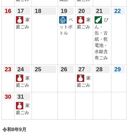
16
17
18
19
20
21
22
家
ペ
家
び
庭ごみ
ットボ
庭ごみ
ん・
トル
缶・古
紙・乾
電池・
水銀含
有ごみ
23
24
25
26
27
28
29
家
家
庭ごみ
庭ごみ
30
31
家
庭ごみ
令和8年
9月