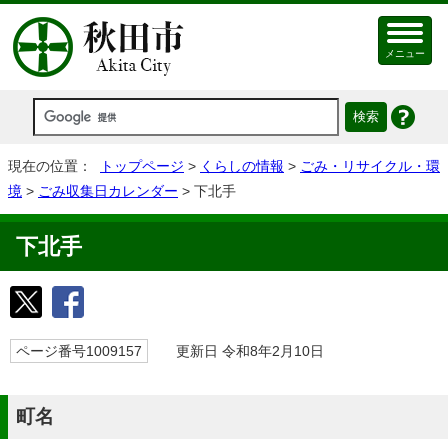
メニュー
現在の位置：
トップページ
>
くらしの情報
>
ごみ・リサイクル・環
境
>
ごみ収集日カレンダー
> 下北手
下北手
ページ番号1009157
更新日 令和8年2月10日
町名