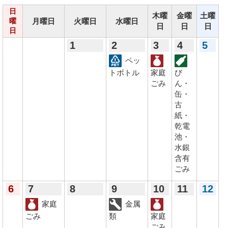
日
木曜
金曜
土曜
月曜日
火曜日
水曜日
曜
日
日
日
日
1
2
3
4
5
ペッ
トボトル
家庭
び
ごみ
ん・
缶・
古
紙・
乾電
池・
水銀
含有
ごみ
6
7
8
9
10
11
12
家庭
金属
ごみ
類
家庭
ごみ