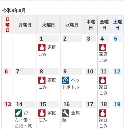
令和8年
9月
日
木曜
金曜
土曜
月曜日
火曜日
水曜日
曜
日
日
日
日
1
2
3
4
5
家庭
ごみ
家庭
ごみ
6
7
8
9
10
11
12
家庭
ペッ
ごみ
トボトル
家庭
ごみ
13
14
15
16
17
18
19
び
家庭
金属
ん・缶・
ごみ
類
家庭
古紙・乾
ごみ