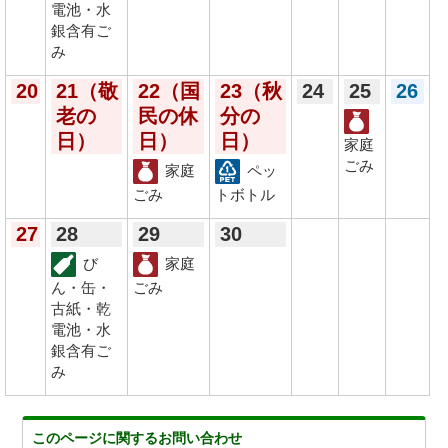
電池・水
銀含有ご
み
20
21
（敬
22
（国
23
（秋
24
25
26
老の
民の休
分の
日）
日）
日）
家庭
ごみ
家庭
ペッ
ごみ
トボトル
27
28
29
30
び
家庭
ん・缶・
ごみ
古紙・乾
電池・水
銀含有ご
み
このページに関する
お問い合わせ