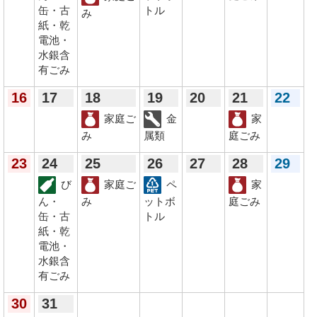
缶・古
トル
み
紙・乾
電池・
水銀含
有ごみ
16
17
18
19
20
21
22
家庭ご
金
家
み
属類
庭ごみ
23
24
25
26
27
28
29
び
家庭ご
ペ
家
ん・
み
ットボ
庭ごみ
缶・古
トル
紙・乾
電池・
水銀含
有ごみ
30
31