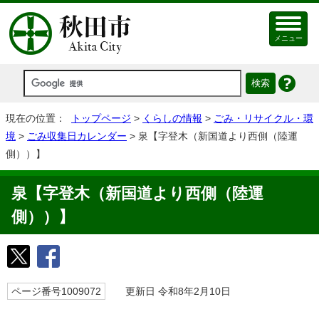
メニュー
現在の位置：
トップページ
>
くらしの情報
>
ごみ・リサイクル・環
境
>
ごみ収集日カレンダー
> 泉【字登木（新国道より西側（陸運
側））】
泉【字登木（新国道より西側（陸運
側））】
ページ番号1009072
更新日 令和8年2月10日