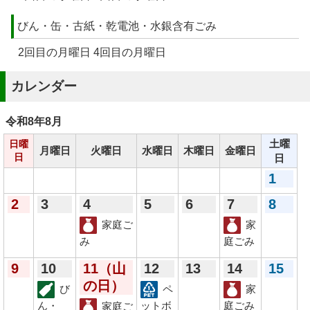
びん・缶・古紙・乾電池・水銀含有ごみ
2回目の月曜日 4回目の月曜日
カレンダー
令和8年
8月
土曜
日曜
月曜日
火曜日
水曜日
木曜日
金曜日
日
日
1
2
3
4
5
6
7
8
家庭ご
家
み
庭ごみ
9
10
11
（山
12
13
14
15
の日）
び
ペ
家
ん・
ットボ
庭ごみ
家庭ご