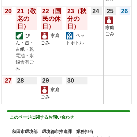
20
21
（敬
22
（国
23
（秋
24
25
26
老の
民の休
分の
日）
日）
日）
家庭
ごみ
び
家庭
ペッ
ん・缶・
ごみ
トボトル
古紙・乾
電池・水
銀含有ご
み
27
28
29
30
家庭
ごみ
このページに関する
お問い合わせ
秋田市環境部 環境都市推進課 業務担当