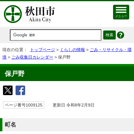
メニュー
現在の位置：
トップページ
>
くらしの情報
>
ごみ・リサイクル・環
境
>
ごみ収集日カレンダー
> 保戸野
保戸野
ページ番号1009125
更新日 令和8年2月9日
町名