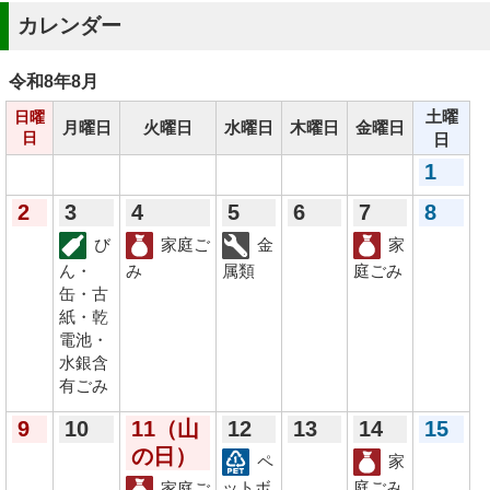
カレンダー
令和8年
8月
土曜
日曜
月曜日
火曜日
水曜日
木曜日
金曜日
日
日
1
2
3
4
5
6
7
8
び
家庭ご
金
家
ん・
み
属類
庭ごみ
缶・古
紙・乾
電池・
水銀含
有ごみ
9
10
11
（山
12
13
14
15
の日）
ペ
家
ットボ
庭ごみ
家庭ご