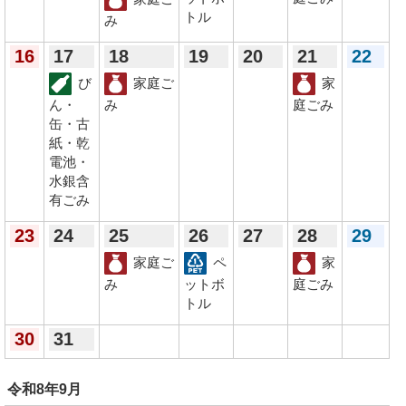
トル
み
16
17
18
19
20
21
22
び
家庭ご
家
ん・
み
庭ごみ
缶・古
紙・乾
電池・
水銀含
有ごみ
23
24
25
26
27
28
29
家庭ご
ペ
家
み
ットボ
庭ごみ
トル
30
31
令和8年
9月