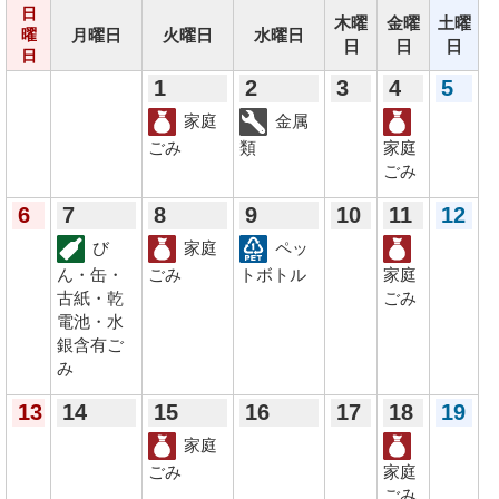
日
木曜
金曜
土曜
月曜日
火曜日
水曜日
曜
日
日
日
日
1
2
3
4
5
家庭
金属
ごみ
類
家庭
ごみ
6
7
8
9
10
11
12
び
家庭
ペッ
ん・缶・
ごみ
トボトル
家庭
古紙・乾
ごみ
電池・水
銀含有ご
み
13
14
15
16
17
18
19
家庭
ごみ
家庭
ごみ