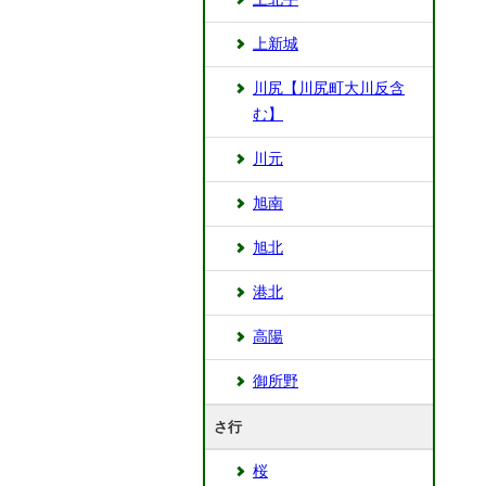
上新城
川尻【川尻町大川反含
む】
川元
旭南
旭北
港北
高陽
御所野
さ行
桜