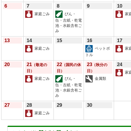
6
7
8
9
10
家庭ごみ
びん・
家
缶・古紙・乾電
池・水銀含有ご
み
13
14
15
16
17
家庭ごみ
ペットボ
家
トル
20
21
22
23
24
（敬老の
（国民の休
（秋分の
日）
日）
日）
家
家庭ごみ
びん・
金属類
缶・古紙・乾電
池・水銀含有ご
み
27
28
29
30
家庭ごみ