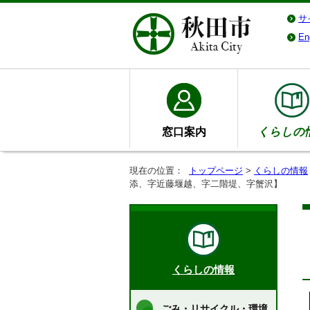
サ
En
窓口案内
くらしの
現在の位置：
トップページ
>
くらしの情報
添、字近藤堰越、字二階堤、字蟹沢】
くらしの情報
ごみ・リサイクル・環境