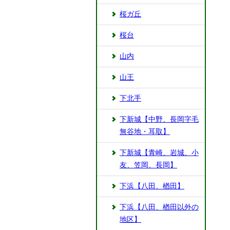
桜ガ丘
桜台
山内
山王
下北手
下新城【中野、長岡字毛
無谷地・耳取】
下新城【青崎、岩城、小
友、笠岡、長岡】
下浜【八田、楢田】
下浜【八田、楢田以外の
地区】