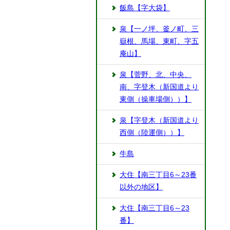
飯島【字大袋】
泉【一ノ坪、釜ノ町、三
嶽根、馬場、東町、字五
庵山】
泉【菅野、北、中央、
南、字登木（新国道より
東側（操車場側））】
泉【字登木（新国道より
西側（陸運側））】
牛島
大住【南三丁目6～23番
以外の地区】
大住【南三丁目6～23
番】