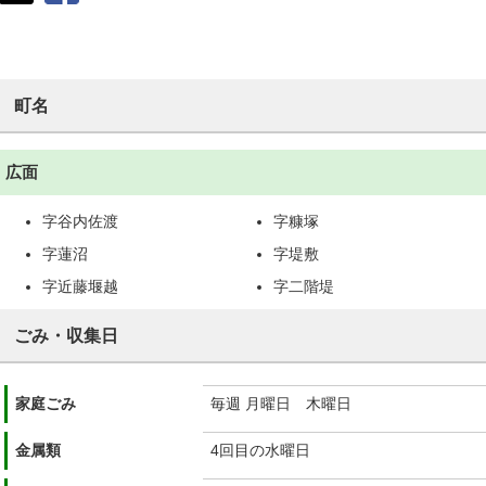
町名
広面
字谷内佐渡
字糠塚
字蓮沼
字堤敷
字近藤堰越
字二階堤
ごみ・収集日
家庭ごみ
毎週 月曜日 木曜日
金属類
4回目の水曜日