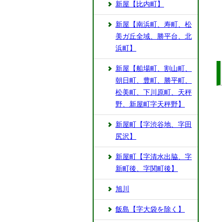
新屋【比内町】
新屋【南浜町、寿町、松
美ガ丘全域、勝平台、北
浜町】
新屋【船場町、割山町、
朝日町、豊町、勝平町、
松美町、下川原町、天秤
野、新屋町字天秤野】
新屋町【字渋谷地、字田
尻沢】
新屋町【字清水出脇、字
新町後、字関町後】
旭川
飯島【字大袋を除く】