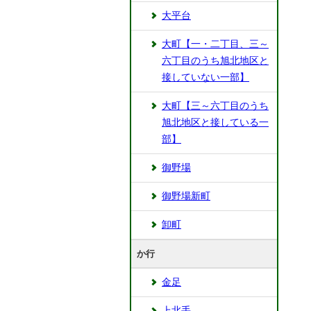
大平台
大町【一・二丁目、三～
六丁目のうち旭北地区と
接していない一部】
大町【三～六丁目のうち
旭北地区と接している一
部】
御野場
御野場新町
卸町
か行
金足
上北手