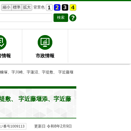
縮小
標準
拡大
背景色
者情報
市政情報
字糠塚、字川崎、字蓮沼、字堤敷、 字近藤堰
堤敷、 字近藤堰添、字近藤
更新日 令和8年2月9日
ジ番号1009113