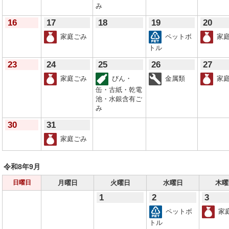
み
16
17
18
19
20
家庭ごみ
ペットボ
家庭
トル
23
24
25
26
27
家庭ごみ
びん・
金属類
家庭
缶・古紙・乾電
池・水銀含有ご
み
30
31
家庭ごみ
令和8年
9月
月曜日
火曜日
水曜日
木曜
日曜日
1
2
3
ペットボ
家
トル