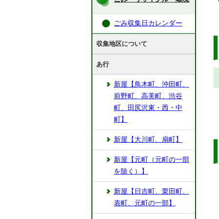
ごみ収集日カレンダー
収集地区について
あ行
新屋【鳥木町、沖田町、
前野町、高美町、渋谷
町、田尻沢東・西・中
町】
新屋【大川町、扇町】
新屋【元町（元町の一部
を除く）】
新屋【日吉町、栗田町、
表町、元町の一部】