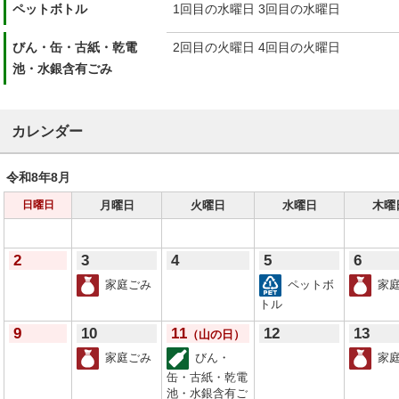
ペットボトル
1回目の水曜日 3回目の水曜日
びん・缶・古紙・乾電
2回目の火曜日 4回目の火曜日
池・水銀含有ごみ
カレンダー
令和8年
8月
月曜日
火曜日
水曜日
木曜
日曜日
2
3
4
5
6
家庭ごみ
ペットボ
家庭
トル
9
10
11
12
13
（山の日）
家庭ごみ
びん・
家庭
缶・古紙・乾電
池・水銀含有ご