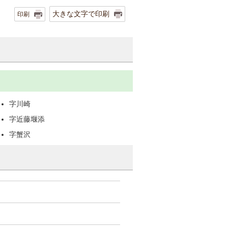
大きな文字で印刷
印刷
字川崎
字近藤堰添
字蟹沢