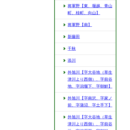
将軍野【東、堰越、青山
町、桂町、向山】
将軍野【南】
新藤田
千秋
添川
外旭川【字大谷地（草生
津川より西側）、字前谷
地、字潟堰下、字朝鮮】
外旭川【字南沢、字家ノ
前、字蒲沼、字土手下】
外旭川【字大谷地（草生
津川より西側）、字前谷