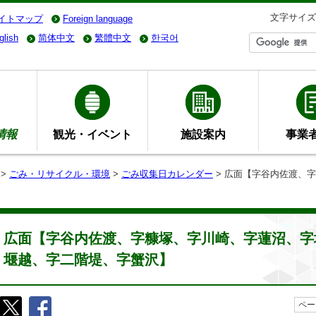
文字サイズ
イトマップ
Foreign language
glish
简体中文
繁體中文
한국어
情報
観光・イベント
施設案内
事業
>
ごみ・リサイクル・環境
>
ごみ収集日カレンダー
> 広面【字谷内佐渡、
広面【字谷内佐渡、字糠塚、字川崎、字蓮沼、字
堰越、字二階堤、字蟹沢】
ペー